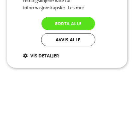
retningslinjene våre for
informasjonskapsler.
Les mer
GODTA ALLE
AVVIS ALLE
VIS DETALJER
Strengt
Ytelse
Målretting
nødvendig
Funksjonalitet
Ugradert