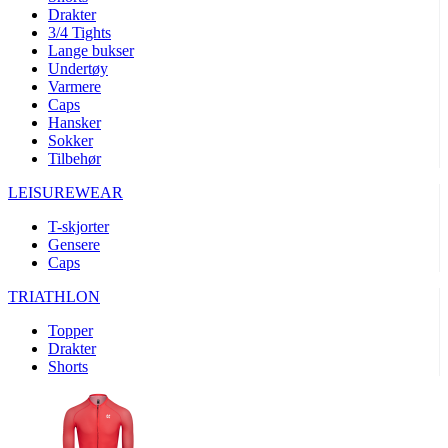
product[10008324]
www.kalaswear.no
1 år
Drakter
3/4 Tights
product[10001932]
www.kalaswear.no
1 år
Lange bukser
product[10007921]
www.kalaswear.no
1 år
Undertøy
Varmere
product[10009761]
www.kalaswear.no
1 år
Caps
Hansker
product[10002046]
www.kalaswear.no
1 år
Sokker
product[10008382]
www.kalaswear.no
1 år
Tilbehør
product[10008388]
www.kalaswear.no
1 år
LEISUREWEAR
product[10009744]
www.kalaswear.no
1 år
T-skjorter
product[10009975]
www.kalaswear.no
1 år
Gensere
Caps
product[10009978]
www.kalaswear.no
1 år
TRIATHLON
product[10001904]
www.kalaswear.no
1 år
product[10002002]
www.kalaswear.no
1 år
Topper
Drakter
product[10010109]
www.kalaswear.no
1 år
Shorts
product[10002308]
www.kalaswear.no
1 år
product[10008415]
www.kalaswear.no
1 år
product[10009739]
www.kalaswear.no
1 år