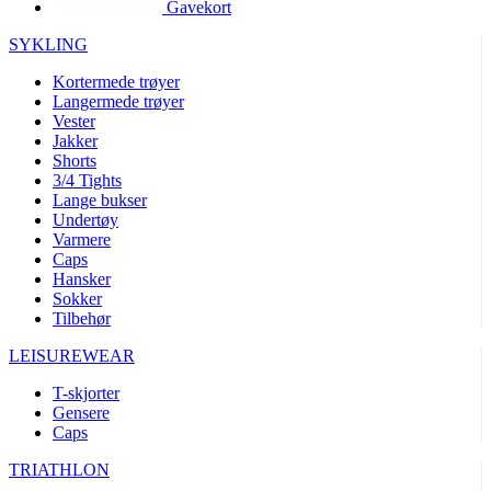
Gavekort
product[10002003]
www.kalaswear.no
1 år
product[10008321]
www.kalaswear.no
1 år
SYKLING
product[10008355]
www.kalaswear.no
1 år
Kortermede trøyer
Langermede trøyer
product[10008358]
www.kalaswear.no
1 år
Vester
product[10008307]
www.kalaswear.no
1 år
Jakker
Shorts
product[10001916]
www.kalaswear.no
1 år
3/4 Tights
Lange bukser
product[10008445]
www.kalaswear.no
1 år
Undertøy
product[10008386]
www.kalaswear.no
1 år
Varmere
Caps
product[10001942]
www.kalaswear.no
1 år
Hansker
product[10008339]
www.kalaswear.no
1 år
Sokker
Tilbehør
product[10001964]
www.kalaswear.no
1 år
LEISUREWEAR
product[10001960]
www.kalaswear.no
1 år
T-skjorter
product[10007455]
www.kalaswear.no
1 år
Gensere
product[10002025]
www.kalaswear.no
1 år
Caps
product[10008337]
www.kalaswear.no
1 år
TRIATHLON
product[10009599]
www.kalaswear.no
1 år