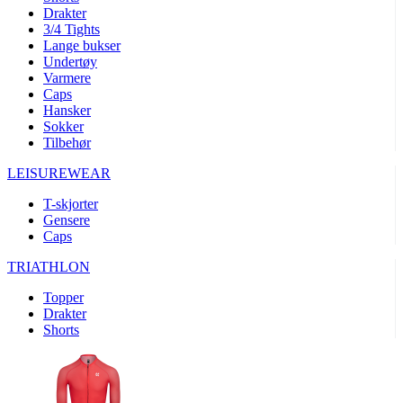
product[10008324]
www.kalaswear.no
1 år
Drakter
3/4 Tights
product[10001932]
www.kalaswear.no
1 år
Lange bukser
product[10007921]
www.kalaswear.no
1 år
Undertøy
Varmere
product[10009761]
www.kalaswear.no
1 år
Caps
Hansker
product[10002046]
www.kalaswear.no
1 år
Sokker
product[10008382]
www.kalaswear.no
1 år
Tilbehør
product[10008388]
www.kalaswear.no
1 år
LEISUREWEAR
product[10009744]
www.kalaswear.no
1 år
T-skjorter
product[10009975]
www.kalaswear.no
1 år
Gensere
Caps
product[10009978]
www.kalaswear.no
1 år
TRIATHLON
product[10001904]
www.kalaswear.no
1 år
product[10002002]
www.kalaswear.no
1 år
Topper
Drakter
product[10010109]
www.kalaswear.no
1 år
Shorts
product[10002308]
www.kalaswear.no
1 år
product[10008415]
www.kalaswear.no
1 år
product[10009739]
www.kalaswear.no
1 år