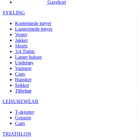
Gavekort
product[10002003]
www.kalaswear.no
1 år
product[10008321]
www.kalaswear.no
1 år
SYKLING
product[10008355]
www.kalaswear.no
1 år
Kortermede trøyer
Langermede trøyer
product[10008358]
www.kalaswear.no
1 år
Vester
product[10008307]
www.kalaswear.no
1 år
Jakker
Shorts
product[10001916]
www.kalaswear.no
1 år
3/4 Tights
Lange bukser
product[10008445]
www.kalaswear.no
1 år
Undertøy
product[10008386]
www.kalaswear.no
1 år
Varmere
Caps
product[10001942]
www.kalaswear.no
1 år
Hansker
product[10008339]
www.kalaswear.no
1 år
Sokker
Tilbehør
product[10001964]
www.kalaswear.no
1 år
LEISUREWEAR
product[10001960]
www.kalaswear.no
1 år
T-skjorter
product[10007455]
www.kalaswear.no
1 år
Gensere
product[10002025]
www.kalaswear.no
1 år
Caps
product[10008337]
www.kalaswear.no
1 år
TRIATHLON
product[10009599]
www.kalaswear.no
1 år