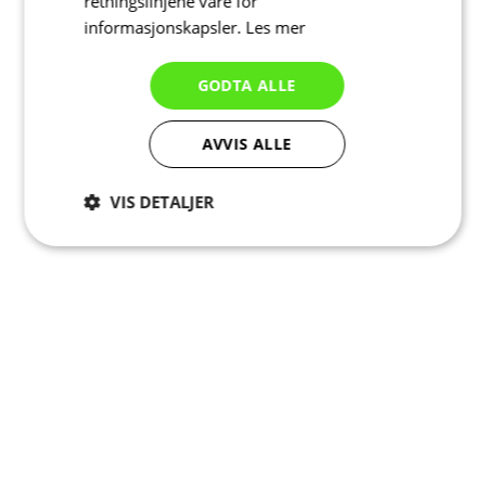
retningslinjene våre for
informasjonskapsler.
Les mer
GODTA ALLE
AVVIS ALLE
VIS DETALJER
Strengt
Ytelse
Målretting
nødvendig
Funksjonalitet
Ugradert