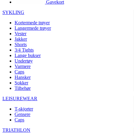
Gavekort
product[10002003]
www.kalaswear.no
1 år
product[10008321]
www.kalaswear.no
1 år
SYKLING
product[10008355]
www.kalaswear.no
1 år
Kortermede trøyer
Langermede trøyer
product[10008358]
www.kalaswear.no
1 år
Vester
product[10008307]
www.kalaswear.no
1 år
Jakker
Shorts
product[10001916]
www.kalaswear.no
1 år
3/4 Tights
Lange bukser
product[10008445]
www.kalaswear.no
1 år
Undertøy
product[10008386]
www.kalaswear.no
1 år
Varmere
Caps
product[10001942]
www.kalaswear.no
1 år
Hansker
product[10008339]
www.kalaswear.no
1 år
Sokker
Tilbehør
product[10001964]
www.kalaswear.no
1 år
LEISUREWEAR
product[10001960]
www.kalaswear.no
1 år
T-skjorter
product[10007455]
www.kalaswear.no
1 år
Gensere
product[10002025]
www.kalaswear.no
1 år
Caps
product[10008337]
www.kalaswear.no
1 år
TRIATHLON
product[10009599]
www.kalaswear.no
1 år