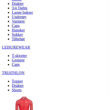
product[10008324]
www.kalaswear.no
1 år
Drakter
3/4 Tights
product[10001932]
www.kalaswear.no
1 år
Lange bukser
product[10007921]
www.kalaswear.no
1 år
Undertøy
Varmere
product[10009761]
www.kalaswear.no
1 år
Caps
Hansker
product[10002046]
www.kalaswear.no
1 år
Sokker
product[10008382]
www.kalaswear.no
1 år
Tilbehør
product[10008388]
www.kalaswear.no
1 år
LEISUREWEAR
product[10009744]
www.kalaswear.no
1 år
T-skjorter
product[10009975]
www.kalaswear.no
1 år
Gensere
Caps
product[10009978]
www.kalaswear.no
1 år
TRIATHLON
product[10001904]
www.kalaswear.no
1 år
product[10002002]
www.kalaswear.no
1 år
Topper
Drakter
product[10010109]
www.kalaswear.no
1 år
Shorts
product[10002308]
www.kalaswear.no
1 år
product[10008415]
www.kalaswear.no
1 år
product[10009739]
www.kalaswear.no
1 år