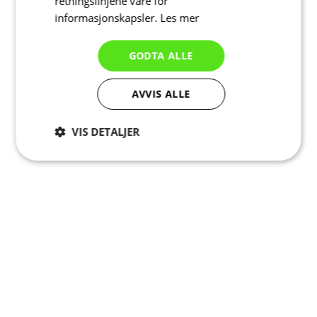
retningslinjene våre for
informasjonskapsler.
Les mer
GODTA ALLE
AVVIS ALLE
VIS DETALJER
Strengt
Ytelse
Målretting
nødvendig
Funksjonalitet
Ugradert