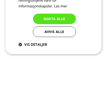
retningslinjene våre for
informasjonskapsler.
Les mer
GODTA ALLE
AVVIS ALLE
VIS DETALJER
Strengt
Ytelse
Målretting
nødvendig
Funksjonalitet
Ugradert