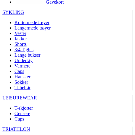
Gavekort
product[10002003]
www.kalaswear.no
1 år
product[10008321]
www.kalaswear.no
1 år
SYKLING
product[10008355]
www.kalaswear.no
1 år
Kortermede trøyer
Langermede trøyer
product[10008358]
www.kalaswear.no
1 år
Vester
product[10008307]
www.kalaswear.no
1 år
Jakker
Shorts
product[10001916]
www.kalaswear.no
1 år
3/4 Tights
Lange bukser
product[10008445]
www.kalaswear.no
1 år
Undertøy
product[10008386]
www.kalaswear.no
1 år
Varmere
Caps
product[10001942]
www.kalaswear.no
1 år
Hansker
product[10008339]
www.kalaswear.no
1 år
Sokker
Tilbehør
product[10001964]
www.kalaswear.no
1 år
LEISUREWEAR
product[10001960]
www.kalaswear.no
1 år
T-skjorter
product[10007455]
www.kalaswear.no
1 år
Gensere
product[10002025]
www.kalaswear.no
1 år
Caps
product[10008337]
www.kalaswear.no
1 år
TRIATHLON
product[10009599]
www.kalaswear.no
1 år