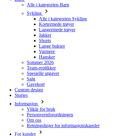
Alle i kategorien Barn
Sykling
Alle i kategorien Sykling
Kortermede trøyer
Langermede trøyer
Jakker
Shorts
Lange bukser
Varmere
Hansker
Sommer 2026
Team-replikker
Spesielle utgaver
Salg
Gavekort
Custom design
Stories
Informasjon
Vilkår for bruk
Personvernforordningen
Om oss
Retningslinjer for informasjonskapsler
For kunder