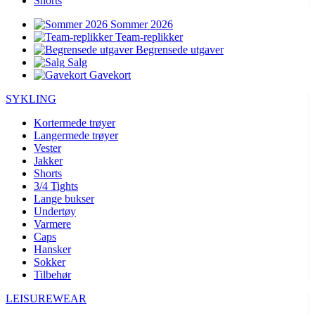
Shorts
Sommer 2026
Team-replikker
Begrensede utgaver
Salg
Gavekort
SYKLING
Kortermede trøyer
Langermede trøyer
Vester
Jakker
Shorts
3/4 Tights
Lange bukser
Undertøy
Varmere
Caps
Hansker
Sokker
Tilbehør
LEISUREWEAR