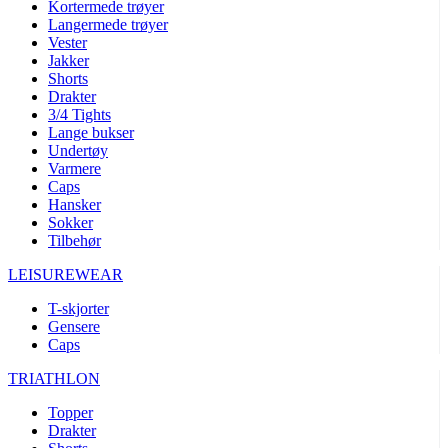
Kortermede trøyer
Langermede trøyer
Vester
Jakker
Shorts
Drakter
3/4 Tights
Lange bukser
Undertøy
Varmere
Caps
Hansker
Sokker
Tilbehør
LEISUREWEAR
T-skjorter
Gensere
Caps
TRIATHLON
Topper
Drakter