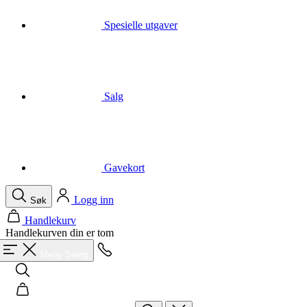
Spesielle utgaver
Salg
Gavekort
Logg inn
Søk
Handlekurv
Handlekurven din er tom
Ring
Meny
Steng
Søk
Handlekurv