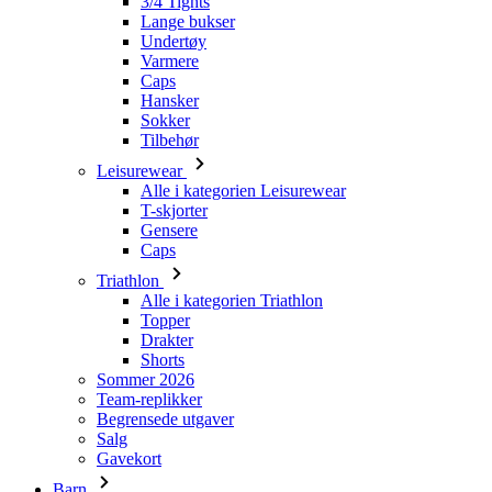
3/4 Tights
Lange bukser
Undertøy
Varmere
Caps
Hansker
Sokker
Tilbehør
Leisurewear
Alle i kategorien Leisurewear
T-skjorter
Gensere
Caps
Triathlon
Alle i kategorien Triathlon
Topper
Drakter
Shorts
Sommer 2026
Team-replikker
Begrensede utgaver
Salg
Gavekort
Barn