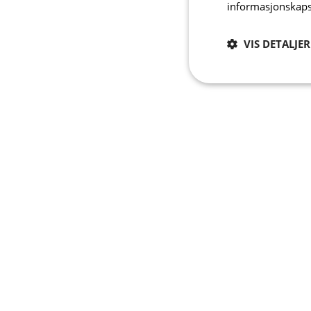
informasjonskaps
VIS DETALJER
Strengt
nødvendig
Strengt nødvendige i
Nettstedet kan ikke b
Navn
CookieScriptConse