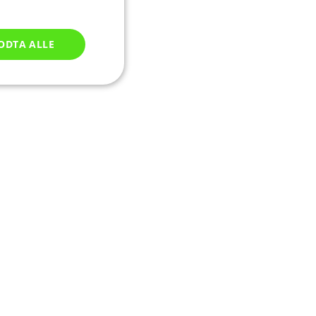
ODTA ALLE
Ugradert
ontoadministrasjon.
av Cookie-
illingene for
er nødvendig at