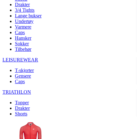
product[10008324]
www.kalaswear.no
1 år
Drakter
3/4 Tights
product[10001932]
www.kalaswear.no
1 år
Lange bukser
product[10007921]
www.kalaswear.no
1 år
Undertøy
Varmere
product[10009761]
www.kalaswear.no
1 år
Caps
Hansker
product[10002046]
www.kalaswear.no
1 år
Sokker
product[10008382]
www.kalaswear.no
1 år
Tilbehør
product[10008388]
www.kalaswear.no
1 år
LEISUREWEAR
product[10009744]
www.kalaswear.no
1 år
T-skjorter
product[10009975]
www.kalaswear.no
1 år
Gensere
Caps
product[10009978]
www.kalaswear.no
1 år
TRIATHLON
product[10001904]
www.kalaswear.no
1 år
product[10002002]
www.kalaswear.no
1 år
Topper
Drakter
product[10010109]
www.kalaswear.no
1 år
Shorts
product[10002308]
www.kalaswear.no
1 år
product[10008415]
www.kalaswear.no
1 år
product[10009739]
www.kalaswear.no
1 år