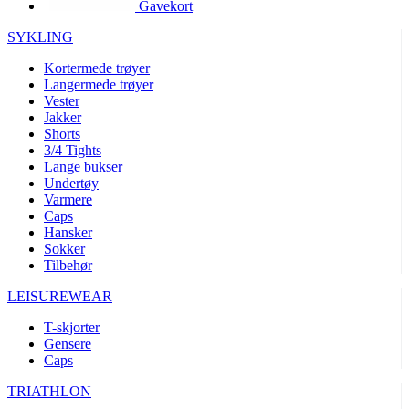
Gavekort
product[10002003]
www.kalaswear.no
1 år
product[10008321]
www.kalaswear.no
1 år
SYKLING
product[10008355]
www.kalaswear.no
1 år
Kortermede trøyer
Langermede trøyer
product[10008358]
www.kalaswear.no
1 år
Vester
product[10008307]
www.kalaswear.no
1 år
Jakker
Shorts
product[10001916]
www.kalaswear.no
1 år
3/4 Tights
Lange bukser
product[10008445]
www.kalaswear.no
1 år
Undertøy
product[10008386]
www.kalaswear.no
1 år
Varmere
Caps
product[10001942]
www.kalaswear.no
1 år
Hansker
product[10008339]
www.kalaswear.no
1 år
Sokker
Tilbehør
product[10001964]
www.kalaswear.no
1 år
LEISUREWEAR
product[10001960]
www.kalaswear.no
1 år
T-skjorter
product[10007455]
www.kalaswear.no
1 år
Gensere
product[10002025]
www.kalaswear.no
1 år
Caps
product[10008337]
www.kalaswear.no
1 år
TRIATHLON
product[10009599]
www.kalaswear.no
1 år