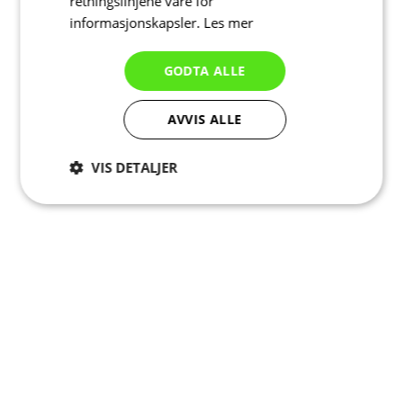
retningslinjene våre for
informasjonskapsler.
Les mer
GODTA ALLE
AVVIS ALLE
VIS DETALJER
Strengt
Ytelse
Målretting
nødvendig
Funksjonalitet
Ugradert