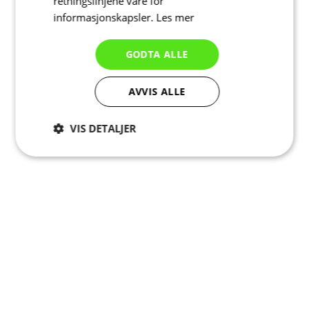
retningslinjene våre for
informasjonskapsler.
Les mer
GODTA ALLE
AVVIS ALLE
VIS DETALJER
Strengt
Ytelse
Målretting
nødvendig
Funksjonalitet
Ugradert