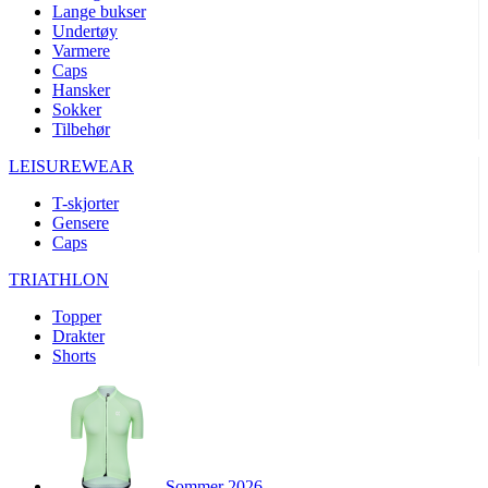
Lange bukser
product[10002003]
www.kalaswear.no
1 år
Undertøy
product[10008321]
www.kalaswear.no
1 år
Varmere
Caps
product[10008355]
www.kalaswear.no
1 år
Hansker
product[10008358]
www.kalaswear.no
1 år
Sokker
Tilbehør
product[10008307]
www.kalaswear.no
1 år
LEISUREWEAR
product[10001916]
www.kalaswear.no
1 år
product[10008445]
www.kalaswear.no
1 år
T-skjorter
Gensere
product[10008386]
www.kalaswear.no
1 år
Caps
product[10001942]
www.kalaswear.no
1 år
TRIATHLON
product[10008339]
www.kalaswear.no
1 år
Topper
product[10001964]
www.kalaswear.no
1 år
Drakter
Shorts
product[10001960]
www.kalaswear.no
1 år
product[10007455]
www.kalaswear.no
1 år
product[10002025]
www.kalaswear.no
1 år
product[10008337]
www.kalaswear.no
1 år
product[10009599]
www.kalaswear.no
1 år
Sommer 2026