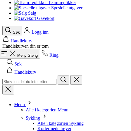
product[10008324]
www.kalaswear.no
1 år
Team-replikker
Spesielle utgaver
product[10001932]
www.kalaswear.no
1 år
Salg
Gavekort
product[10007921]
www.kalaswear.no
1 år
product[10009761]
www.kalaswear.no
1 år
Logg inn
Søk
product[10002046]
www.kalaswear.no
1 år
Handlekurv
product[10008382]
www.kalaswear.no
1 år
Handlekurven din er tom
product[10008388]
www.kalaswear.no
1 år
Ring
Meny
Steng
product[10009744]
www.kalaswear.no
1 år
Søk
product[10009975]
www.kalaswear.no
1 år
Handlekurv
product[10009978]
www.kalaswear.no
1 år
product[10001904]
www.kalaswear.no
1 år
product[10002002]
www.kalaswear.no
1 år
product[10010109]
www.kalaswear.no
1 år
Menn
Alle i kategorien Menn
product[10002308]
www.kalaswear.no
1 år
Sykling
product[10008415]
www.kalaswear.no
1 år
Alle i kategorien Sykling
Kortermede trøyer
product[10009739]
www.kalaswear.no
1 år