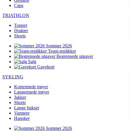
Gensere
Caps
product[10009604]
www.kalaswear.no
1 år
product[10007470]
www.kalaswear.no
1 år
TRIATHLON
product[10002301]
www.kalaswear.no
1 år
Topper
Drakter
product[10007469]
www.kalaswear.no
1 år
Shorts
product[10008314]
www.kalaswear.no
1 år
Sommer 2026
product[10008380]
www.kalaswear.no
1 år
Team-replikker
Begrensede utgaver
product[10008429]
www.kalaswear.no
1 år
Salg
product[10008431]
www.kalaswear.no
1 år
Gavekort
product[10002306]
www.kalaswear.no
1 år
SYKLING
product[10002076]
www.kalaswear.no
1 år
Kortermede trøyer
product[10008378]
www.kalaswear.no
1 år
Langermede trøyer
Jakker
product[10008395]
www.kalaswear.no
1 år
Shorts
Lange bukser
product[10008340]
www.kalaswear.no
1 år
Varmere
product[10001918]
www.kalaswear.no
1 år
Hansker
product[10002014]
www.kalaswear.no
1 år
Sommer 2026