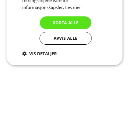
retningslinjene våre for
informasjonskapsler.
Les mer
GODTA ALLE
AVVIS ALLE
VIS DETALJER
Strengt
Ytelse
Målretting
nødvendig
Funksjonalitet
Ugradert