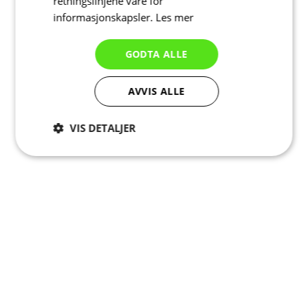
retningslinjene våre for
informasjonskapsler.
Les mer
GODTA ALLE
AVVIS ALLE
VIS DETALJER
Strengt
Ytelse
Målretting
nødvendig
Funksjonalitet
Ugradert