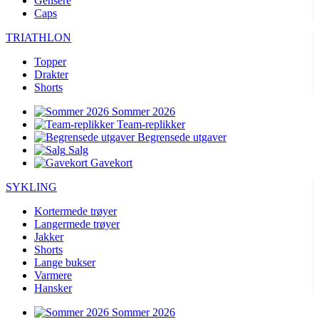
Gensere
Caps
product[10009604]
www.kalaswear.no
1 år
product[10007470]
www.kalaswear.no
1 år
TRIATHLON
product[10002301]
www.kalaswear.no
1 år
Topper
Drakter
product[10007469]
www.kalaswear.no
1 år
Shorts
product[10008314]
www.kalaswear.no
1 år
Sommer 2026
product[10008380]
www.kalaswear.no
1 år
Team-replikker
Begrensede utgaver
product[10008429]
www.kalaswear.no
1 år
Salg
product[10008431]
www.kalaswear.no
1 år
Gavekort
product[10002306]
www.kalaswear.no
1 år
SYKLING
product[10002076]
www.kalaswear.no
1 år
Kortermede trøyer
product[10008378]
www.kalaswear.no
1 år
Langermede trøyer
Jakker
product[10008395]
www.kalaswear.no
1 år
Shorts
Lange bukser
product[10008340]
www.kalaswear.no
1 år
Varmere
product[10001918]
www.kalaswear.no
1 år
Hansker
product[10002014]
www.kalaswear.no
1 år
Sommer 2026