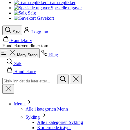
product[10008324]
www.kalaswear.no
1 år
Team-replikker
Spesielle utgaver
product[10001932]
www.kalaswear.no
1 år
Salg
Gavekort
product[10007921]
www.kalaswear.no
1 år
product[10009761]
www.kalaswear.no
1 år
Logg inn
Søk
product[10002046]
www.kalaswear.no
1 år
Handlekurv
product[10008382]
www.kalaswear.no
1 år
Handlekurven din er tom
product[10008388]
www.kalaswear.no
1 år
Ring
Meny
Steng
product[10009744]
www.kalaswear.no
1 år
Søk
product[10009975]
www.kalaswear.no
1 år
Handlekurv
product[10009978]
www.kalaswear.no
1 år
product[10001904]
www.kalaswear.no
1 år
product[10002002]
www.kalaswear.no
1 år
product[10010109]
www.kalaswear.no
1 år
Menn
Alle i kategorien Menn
product[10002308]
www.kalaswear.no
1 år
Sykling
product[10008415]
www.kalaswear.no
1 år
Alle i kategorien Sykling
Kortermede trøyer
product[10009739]
www.kalaswear.no
1 år