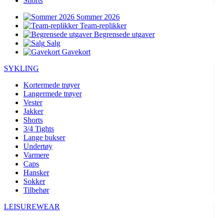
Shorts
Sommer 2026
Team-replikker
Begrensede utgaver
Salg
Gavekort
SYKLING
Kortermede trøyer
Langermede trøyer
Vester
Jakker
Shorts
3/4 Tights
Lange bukser
Undertøy
Varmere
Caps
Hansker
Sokker
Tilbehør
LEISUREWEAR