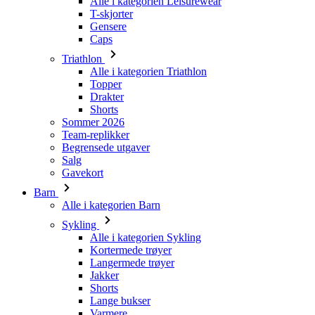
Alle i kategorien Triathlon
Topper
Drakter
Shorts
Sommer 2026
Team-replikker
Begrensede utgaver
Salg
Gavekort
Barn
Alle i kategorien Barn
Sykling
Alle i kategorien Sykling
Kortermede trøyer
Langermede trøyer
Jakker
Shorts
Lange bukser
Varmere
Hansker
Sommer 2026
Team-replikker
Spesielle utgaver