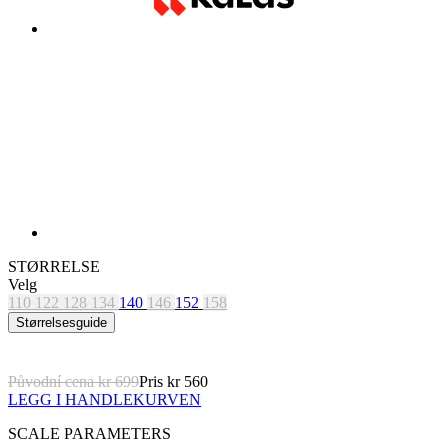
STØRRELSE
Velg
110
122
128
134
140
146
152
158
Størrelsesguide
Původní cena
kr 699
Pris
kr 560
LEGG I HANDLEKURVEN
SCALE PARAMETERS
PUSTENDE