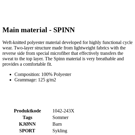
Main material - SPINN
Weft-knitted polyester material developed for highly functional cycle
wear. Two-layer structure made from lightweight fabrics with the
reverse side from special microfiber that effectively transfers the
sweat to the top layer. The Spinn material is very breathable and
provides a comfortable fit.
Composition: 100% Polyester
Grammage: 125 g/m2
Produktkode
1042-243X
Tags
Sommer
KJØNN
Barn
SPORT
Sykling
KOLLEKSJON
MOTION
HOVEDMATERIALE
SPINN
Alternative produkter