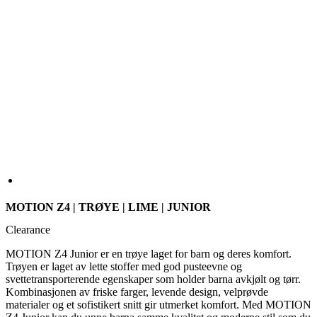
MOTION Z4 | TRØYE | LIME | JUNIOR
Clearance
MOTION Z4 Junior er en trøye laget for barn og deres komfort.
Trøyen er laget av lette stoffer med god pusteevne og
svettetransporterende egenskaper som holder barna avkjølt og tørr.
Kombinasjonen av friske farger, levende design, velprøvde
materialer og et sofistikert snitt gir utmerket komfort. Med MOTION
Z4 Junior kan du unne barna samme kvalitet og moderne stil som du
får fra resten av MOTION Z4-kolleksjonen vår.
FARGE