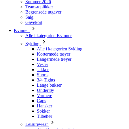
Kvinner
Alle i kategorien Kvinner
Sykling
Alle i kategorien Sykling
Kortermede trøyer
Langermede trøyer
Vester
Jakker
Shorts
3/4 Tights
Lange bukser
Undertøy
Varmere
Caps
Hansker
Sokker
Tilbehør
Leisurewear
Alle i kategorien Leisurewear
T-skjorter
Gensere
Caps
Triathlon