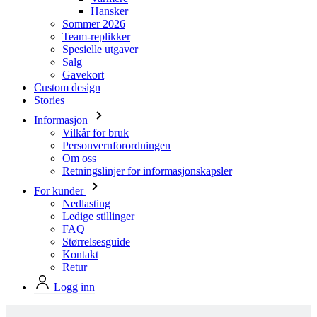
Salg
Gavekort
Custom design
Stories
Informasjon
Vilkår for bruk
Personvernforordningen
Om oss
Retningslinjer for informasjonskapsler
For kunder
Nedlasting
Ledige stillinger
FAQ
Størrelsesguide
Kontakt
Retur
Logg inn
Produkter i Kalas standard design