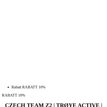
Rabatt RABATT 10%
RABATT 10%
CZECH TEAM Z2 | TRØYE ACTIVE |
JUNIOR
Původní cena
kr 699
Pris
kr 630
MOTION Z4 | Trøye | Sky Blue | JUNIOR