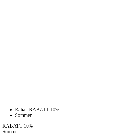
Rabatt RABATT 10%
Sommer
RABATT 10%
Sommer
MOTION Z4 | TRØYE | SKY BLUE |
JUNIOR
Původní cena
kr 699
Pris
kr 630