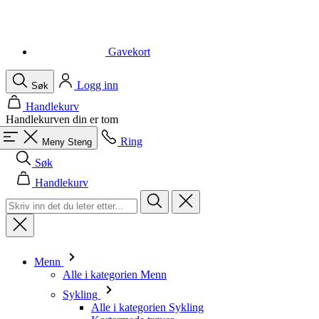
Logg inn
Søk
Handlekurv
Handlekurven din er tom
Ring
Meny
Steng
Søk
Handlekurv
Menn
Alle i kategorien Menn
Sykling
Alle i kategorien Sykling
Kortermede trøyer
Langermede trøyer
Vester
Jakker
Shorts