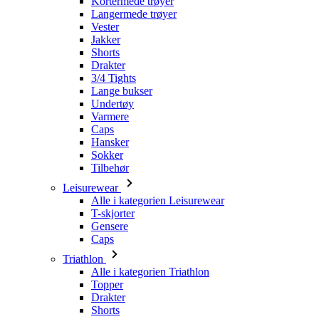
Drakter
3/4 Tights
Lange bukser
Undertøy
Varmere
Caps
Hansker
Sokker
Tilbehør
Leisurewear
Alle i kategorien Leisurewear
T-skjorter
Gensere
Caps
Triathlon
Alle i kategorien Triathlon
Topper
Drakter
Shorts
Sommer 2026
Team-replikker
Begrensede utgaver
Salg
Gavekort