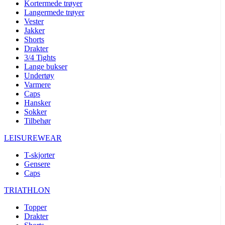
Kortermede trøyer
Langermede trøyer
Vester
Jakker
Shorts
Drakter
3/4 Tights
Lange bukser
Undertøy
Varmere
Caps
Hansker
Sokker
Tilbehør
LEISUREWEAR
T-skjorter
Gensere
Caps
TRIATHLON
Topper
Drakter