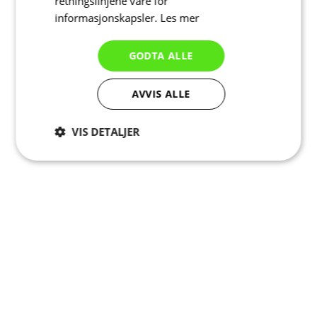
retningslinjene våre for
informasjonskapsler.
Les mer
GODTA ALLE
AVVIS ALLE
VIS DETALJER
Strengt
Ytelse
Målretting
nødvendig
Funksjonalitet
Ugradert