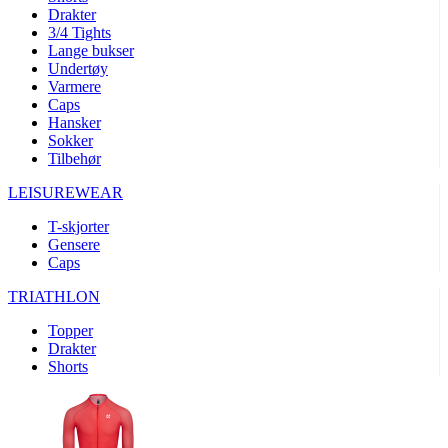
product[10008324]
www.kalaswear.no
1 år
Drakter
3/4 Tights
product[10001932]
www.kalaswear.no
1 år
Lange bukser
product[10007921]
www.kalaswear.no
1 år
Undertøy
Varmere
product[10009761]
www.kalaswear.no
1 år
Caps
Hansker
product[10002046]
www.kalaswear.no
1 år
Sokker
product[10008382]
www.kalaswear.no
1 år
Tilbehør
product[10008388]
www.kalaswear.no
1 år
LEISUREWEAR
product[10009744]
www.kalaswear.no
1 år
T-skjorter
product[10009975]
www.kalaswear.no
1 år
Gensere
Caps
product[10009978]
www.kalaswear.no
1 år
TRIATHLON
product[10001904]
www.kalaswear.no
1 år
product[10002002]
www.kalaswear.no
1 år
Topper
Drakter
product[10010109]
www.kalaswear.no
1 år
Shorts
product[10002308]
www.kalaswear.no
1 år
product[10008415]
www.kalaswear.no
1 år
product[10009739]
www.kalaswear.no
1 år