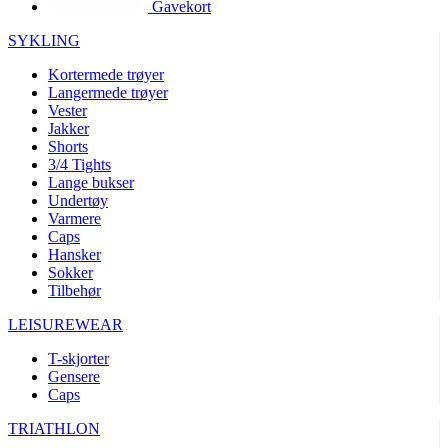
Gavekort
product[10002003]
www.kalaswear.no
1 år
product[10008321]
www.kalaswear.no
1 år
SYKLING
product[10008355]
www.kalaswear.no
1 år
Kortermede trøyer
Langermede trøyer
product[10008358]
www.kalaswear.no
1 år
Vester
product[10008307]
www.kalaswear.no
1 år
Jakker
Shorts
product[10001916]
www.kalaswear.no
1 år
3/4 Tights
Lange bukser
product[10008445]
www.kalaswear.no
1 år
Undertøy
product[10008386]
www.kalaswear.no
1 år
Varmere
Caps
product[10001942]
www.kalaswear.no
1 år
Hansker
product[10008339]
www.kalaswear.no
1 år
Sokker
Tilbehør
product[10001964]
www.kalaswear.no
1 år
LEISUREWEAR
product[10001960]
www.kalaswear.no
1 år
T-skjorter
product[10007455]
www.kalaswear.no
1 år
Gensere
product[10002025]
www.kalaswear.no
1 år
Caps
product[10008337]
www.kalaswear.no
1 år
TRIATHLON
product[10009599]
www.kalaswear.no
1 år