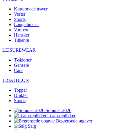
Kortermede trøyer
Vester
Shorts
Lange bukser
Varmere
Hansker
Tilbehør
LEISUREWEAR
T-skjorter
Gensere
Caps
TRIATHLON
Topper
Drakter
Shorts
Sommer 2026
Team-replikker
Begrensede utgaver
Salg