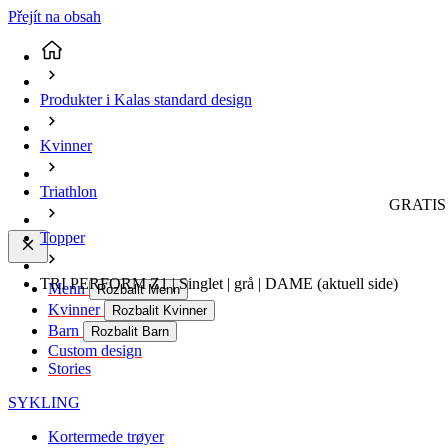
Přejít na obsah
Produkter i Kalas standard design
Kvinner
Triathlon
GRATIS 
Topper
TRI PERFORM Z1 | Singlet | grå | DAME
(aktuell side)
Menn
Rozbalit Menn
Kvinner
Rozbalit Kvinner
Barn
Rozbalit Barn
Custom design
Stories
SYKLING
Kortermede trøyer