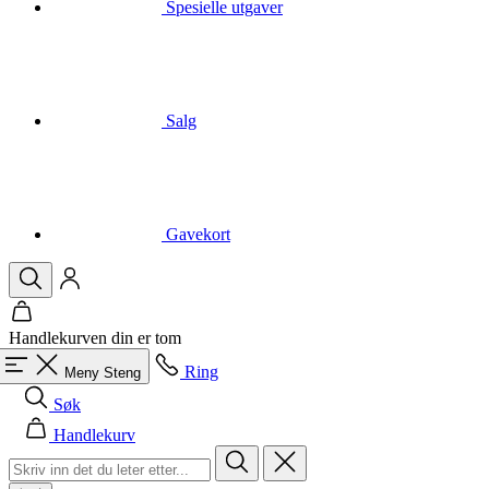
Salg
Gavekort
Handlekurven din er tom
Ring
Meny
Steng
Søk
Handlekurv
Menn
Alle i kategorien Menn