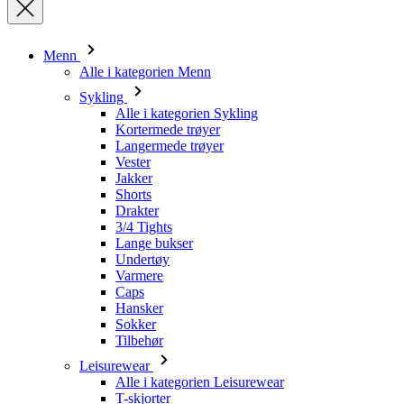
Sykling
Alle i kategorien Sykling
Kortermede trøyer
Langermede trøyer
Vester
Jakker
Shorts
Drakter
3/4 Tights
Lange bukser
Undertøy
Varmere
Caps
Hansker
Sokker
Tilbehør
Leisurewear
Alle i kategorien Leisurewear
T-skjorter
Gensere
Caps
Triathlon
Alle i kategorien Triathlon