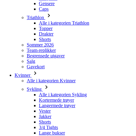
Topper
Drakter
Shorts
Sommer 2026
Team-replikker
Begrensede utgaver
Salg
Gavekort
Kvinner
Alle i kategorien Kvinner
Sykling
Alle i kategorien Sykling
Kortermede trøyer
Langermede trøyer
Vester
Jakker
Shorts
3/4 Tights
Lange bukser
Undertøy
Varmere
Caps
Hansker
Sokker