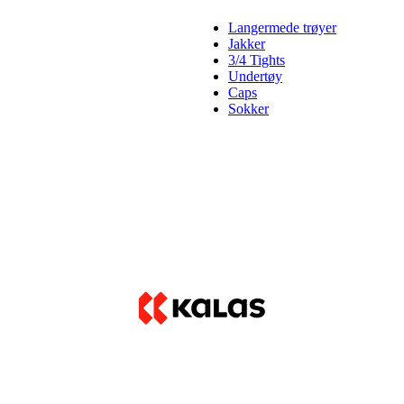
Langermede trøyer
Jakker
3/4 Tights
Undertøy
Caps
Sokker