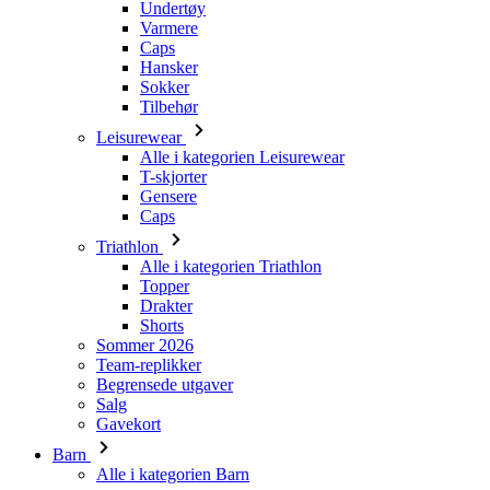
Tilbehør
Leisurewear
Alle i kategorien Leisurewear
T-skjorter
Gensere
Caps
Triathlon
Alle i kategorien Triathlon
Topper
Drakter
Shorts
Sommer 2026
Team-replikker
Begrensede utgaver
Salg
Gavekort
Barn
Alle i kategorien Barn
Sykling
Alle i kategorien Sykling
Kortermede trøyer
Langermede trøyer
Jakker