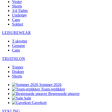
Vester
Shorts
3/4 Tights
Undertøy
Caps
Sokker
LEISUREWEAR
T-skjorter
Gensere
Caps
TRIATHLON
Topper
Drakter
Shorts
Sommer 2026
Team-replikker
Begrensede utgaver
Salg
Gavekort
SYKLING