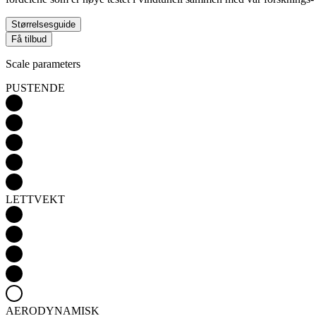
Størrelsesguide
Få tilbud
Scale parameters
PUSTENDE
LETTVEKT
AERODYNAMISK