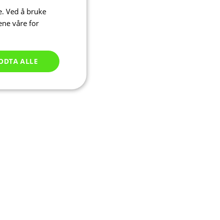
e. Ved å bruke
ene våre for
ODTA ALLE
Ugradert
ontoadministrasjon.