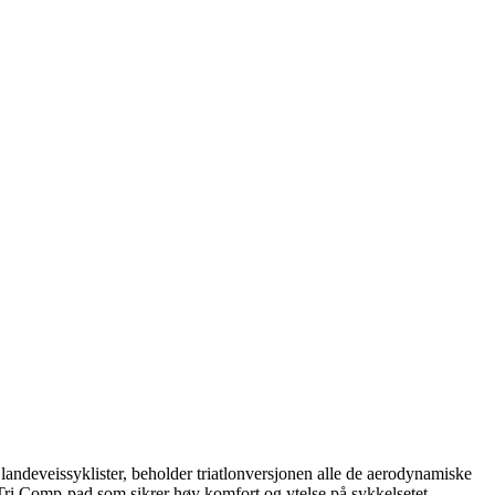
 landeveissyklister, beholder triatlonversjonen alle de aerodynamiske
e Tri Comp-pad som sikrer høy komfort og ytelse på sykkelsetet.