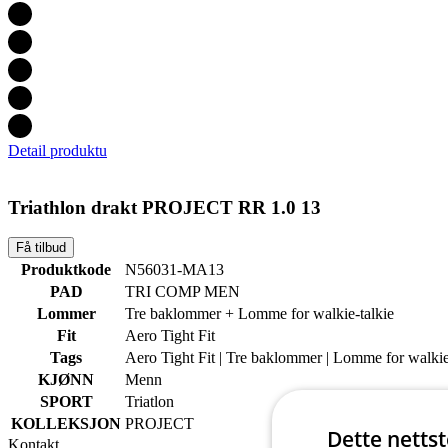
Detail produktu
Triathlon drakt PROJECT RR 1.0 13
Få tilbud
Produktkode
N56031-MA13
PAD
TRI COMP MEN
Lommer
Tre baklommer + Lomme for walkie-talkie
Fit
Aero Tight Fit
Tags
Aero Tight Fit | Tre baklommer | Lomme for walkie
KJØNN
Menn
SPORT
Triatlon
KOLLEKSJON
PROJECT
Dette netts
Kontakt