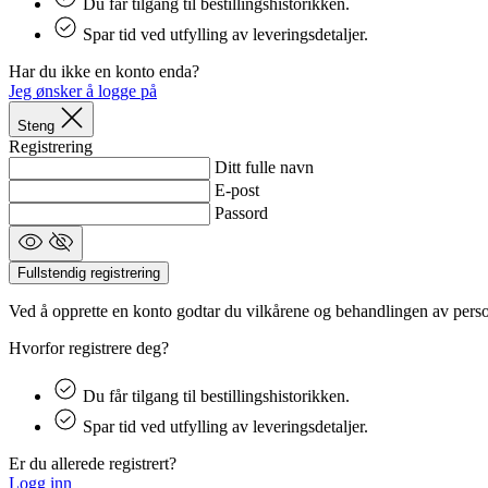
Du får tilgang til bestillingshistorikken.
product[10009740]
Spar tid ved utfylling av leveringsdetaljer.
LaVisitorNew
product[10009742]
Har du ikke en konto enda?
product[10001943]
Jeg ønsker å logge på
product[10002078]
Steng
Registrering
product[10008310]
Ditt fulle navn
product[10008400]
E-post
Passord
product[10009758]
product[10001934]
Fullstendig registrering
product[10007445]
product[10001833]
Ved å opprette en konto godtar du vilkårene og behandlingen av per
product[10001834]
Hvorfor registrere deg?
product[10002005]
Du får tilgang til bestillingshistorikken.
product[10009597]
Spar tid ved utfylling av leveringsdetaljer.
product[10007474]
Er du allerede registrert?
product[10007010]
Logg inn