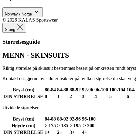
CookieScriptConse
Norway / Norge
© 2026 KALAS Sportswear
VISITOR_PRIVACY_
Steng
Størrelsesguide
MENN - SKINSUITS
ipCountry
PHPSESSID
Riktig størrelse på skinsuit bestemmes basert på omkretsen rundt bryste
Kontakt oss gjerne hvis du er usikker på hvilken størrelse du skal velg
Bryst (cm)
80-84
84-88
88-92
92-96
96-100
100-104
104-
DIN STØRRELSE
0
1
2
3
4
5
6
laravel_session
Utvidede størrelser
Bryst (cm)
84-88
88-92
92-96
96-100
Høyde (cm)
> 175
> 185
> 195
> 200
Navn
Navn
Navn
DIN STØRRELSE
1+
2+
3+
4+