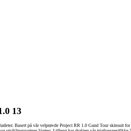
.0 13
riatleter. Basert på vår velprøvde Project RR 1.0 Gand Tour skinsuit for
g utviklingspartner Vorteq. I tillegg har drakten vår triatlonspesifikk