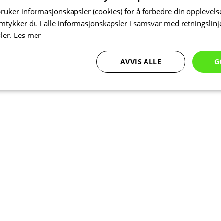
bruker informasjonskapsler (cookies) for å forbedre din opplevels
amtykker du i alle informasjonskapsler i samsvar med retningslinj
ler.
Les mer
AVVIS ALLE
G
Ytelse
Målretting
Funksjonalitet
Strengt nødvendig
Ytelse
Målretting
Funksjonalitet
Ugradert
nformasjonskapsler tillater kjernefunksjoner på nettstedet, som brukerinnlogging og k
rukes riktig uten strengt nødvendige informasjonskapsler.
Forsørger
/
Utløpsdato
Beskrivelse
Domene