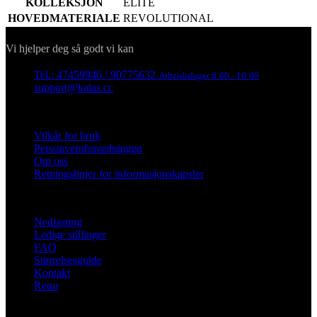
KOLLEKSJON
ELITE
HOVEDMATERIALE
REVOLUTIONAL
Kontakt
Vi hjelper deg så godt vi kan
Tel.: 47459946 / 90775632
Arbeidsdager 8:00 - 16:00
support@kalas.cc
Informasjon
Vilkår for bruk
Personvernforordningen
Om oss
Retningslinjer for informasjonskapsler
For kunder
Nedlasting
Ledige stillinger
FAQ
Størrelsesguide
Kontakt
Retur