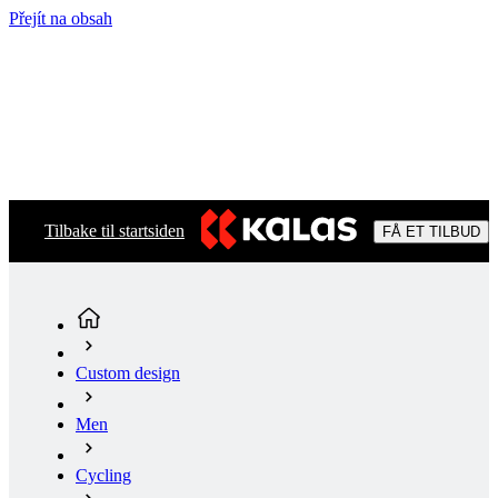
Přejít na obsah
Tilbake til startsiden
FÅ ET TILBUD
Custom design
Men
Cycling