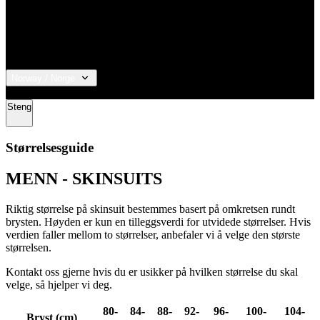
Norway / Norge
© 2026 KALAS Sportswear
Steng
Størrelsesguide
MENN - SKINSUITS
Riktig størrelse på skinsuit bestemmes basert på omkretsen rundt
brysten. Høyden er kun en tilleggsverdi for utvidede størrelser. Hvis
verdien faller mellom to størrelser, anbefaler vi å velge den største
størrelsen.
Kontakt oss gjerne hvis du er usikker på hvilken størrelse du skal
velge, så hjelper vi deg.
80-
84-
88-
92-
96-
100-
104-
Bryst (cm)