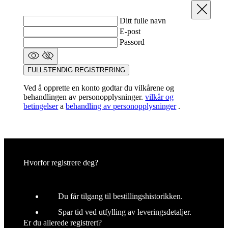
Steng
Ditt fulle navn
E-post
Passord
FULLSTENDIG REGISTRERING
Ved å opprette en konto godtar du vilkårene og
behandlingen av personopplysninger.
vilkår og
betingelser
a
behandling av personopplysninger
.
Hvorfor registrere deg?
Du får tilgang til bestillingshistorikken.
Spar tid ved utfylling av leveringsdetaljer.
Er du allerede registrert?