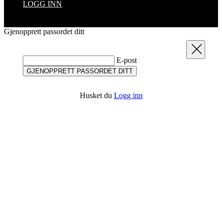
LOGG INN
Gjenopprett passordet ditt
Steng
E-post
GJENOPPRETT PASSORDET DITT
Husket du
Logg inn