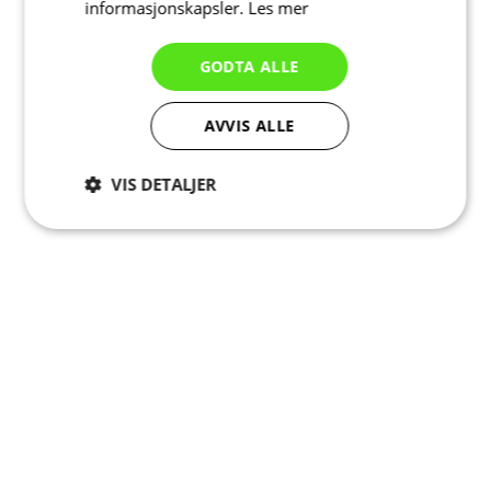
informasjonskapsler.
Les mer
GODTA ALLE
AVVIS ALLE
VIS DETALJER
Strengt
Ytelse
Målretting
nødvendig
Funksjonalitet
Ugradert
Strengt nødvendig
Ytelse
Målretting