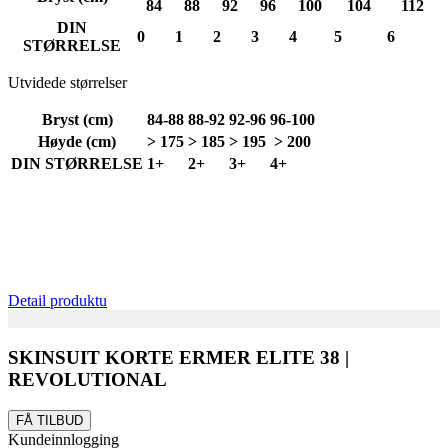
84
88
92
96
100
104
112
DIN
0
1
2
3
4
5
6
STØRRELSE
Utvidede størrelser
Bryst (cm)
84-88
88-92
92-96
96-100
Høyde (cm)
> 175
> 185
> 195
> 200
DIN STØRRELSE
1+
2+
3+
4+
Detail produktu
SKINSUIT KORTE ERMER ELITE 38 |
REVOLUTIONAL
FÅ TILBUD
Kundeinnlogging