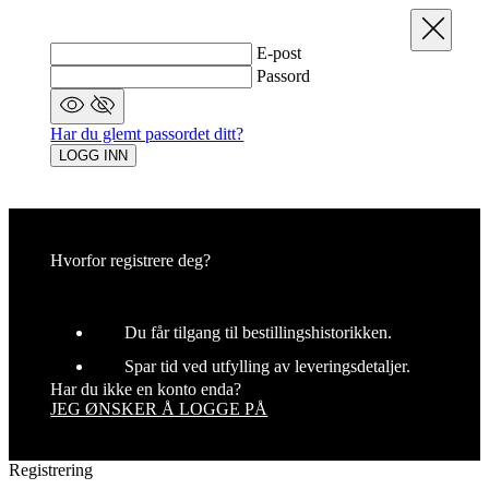
Steng
E-post
Passord
Har du glemt passordet ditt?
LOGG INN
Hvorfor registrere deg?
Du får tilgang til bestillingshistorikken.
Spar tid ved utfylling av leveringsdetaljer.
Har du ikke en konto enda?
JEG ØNSKER Å LOGGE PÅ
Registrering