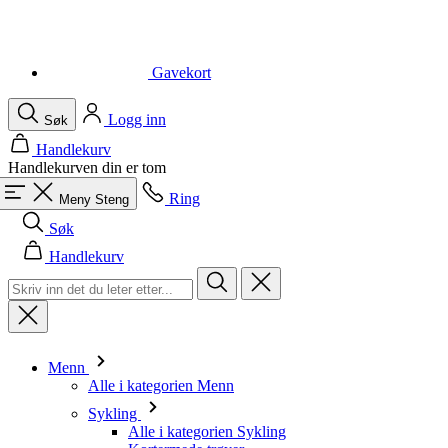
Logg inn
Søk
Handlekurv
Handlekurven din er tom
Ring
Meny
Steng
Søk
Handlekurv
Menn
Alle i kategorien Menn
Sykling
Alle i kategorien Sykling
Kortermede trøyer
Langermede trøyer
Vester
Jakker
Shorts