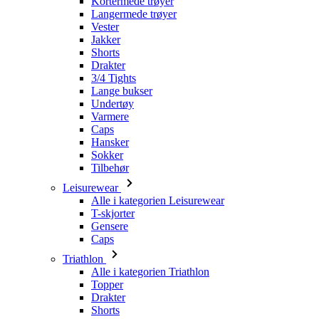
Drakter
3/4 Tights
Lange bukser
Undertøy
Varmere
Caps
Hansker
Sokker
Tilbehør
Leisurewear
Alle i kategorien Leisurewear
T-skjorter
Gensere
Caps
Triathlon
Alle i kategorien Triathlon
Topper
Drakter
Shorts
Sommer 2026
Team-replikker
Begrensede utgaver
Salg
Gavekort