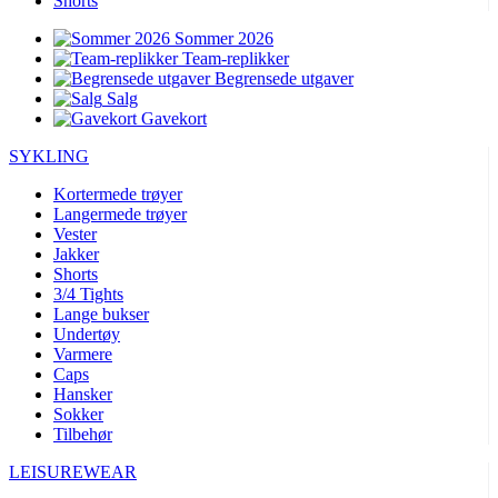
Shorts
Sommer 2026
Team-replikker
Begrensede utgaver
Salg
Gavekort
SYKLING
Kortermede trøyer
Langermede trøyer
Vester
Jakker
Shorts
3/4 Tights
Lange bukser
Undertøy
Varmere
Caps
Hansker
Sokker
Tilbehør
LEISUREWEAR