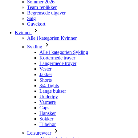
Kvinner
Alle i kategorien Kvinner
Sykling
Alle i kategorien Sykling
Kortermede trøyer
Langermede trøyer
Vester
Jakker
Shorts
3/4 Tights
Lange bukser
Undertøy
Varmere
Caps
Hansker
Sokker
Tilbehør
Leisurewear
Alle i kategorien Leisurewear
T-skjorter
Gensere
Caps
Triathlon