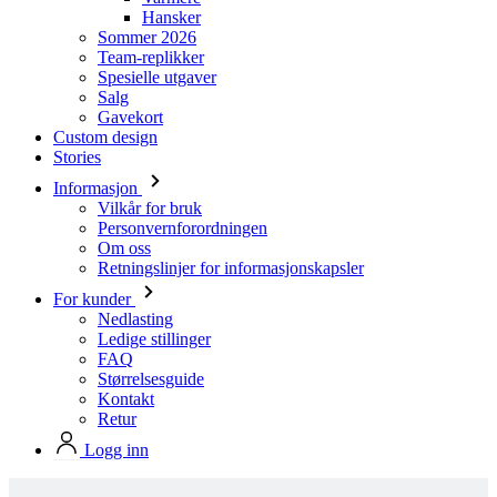
Salg
Gavekort
Custom design
Stories
Informasjon
Vilkår for bruk
Personvernforordningen
Om oss
Retningslinjer for informasjonskapsler
For kunder
Nedlasting
Ledige stillinger
FAQ
Størrelsesguide
Kontakt
Retur
Logg inn
Produkter i Kalas standard design