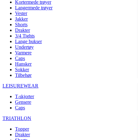
Kortermede trøyer
Langermede trøyer
Vester
Jakker
Shorts
Drakter
3/4 Tights
Lange bukser
Undertøy
Varmere
Caps
Hansker
Sokker
Tilbehør
LEISUREWEAR
T-skjorter
Gensere
Caps
TRIATHLON
Topper
Drakter