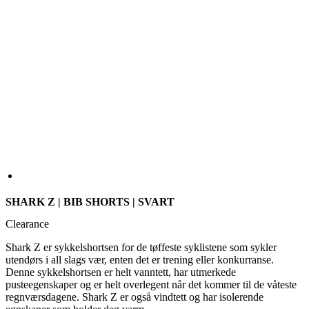
SHARK Z | BIB SHORTS | SVART
Clearance
Shark Z er sykkelshortsen for de tøffeste syklistene som sykler
utendørs i all slags vær, enten det er trening eller konkurranse.
Denne sykkelshortsen er helt vanntett, har utmerkede
pusteegenskaper og er helt overlegent når det kommer til de våteste
regnværsdagene. Shark Z er også vindtett og har isolerende
egnskaper som holder deg varm .
STØRRELSE
2
3
4
5
6
7
1+
2+
3+
Størrelsesguide