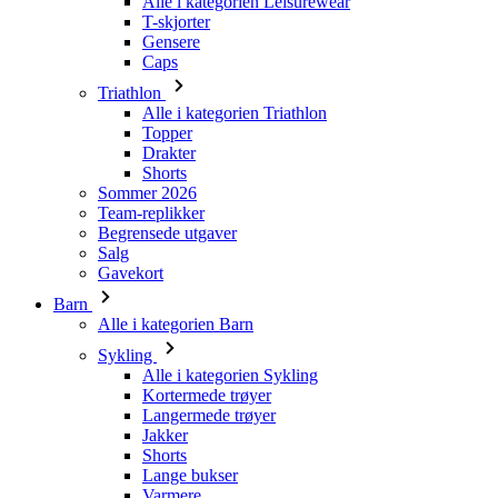
Alle i kategorien Triathlon
Topper
Drakter
Shorts
Sommer 2026
Team-replikker
Begrensede utgaver
Salg
Gavekort
Barn
Alle i kategorien Barn
Sykling
Alle i kategorien Sykling
Kortermede trøyer
Langermede trøyer
Jakker
Shorts
Lange bukser
Varmere
Hansker
Sommer 2026
Team-replikker
Spesielle utgaver