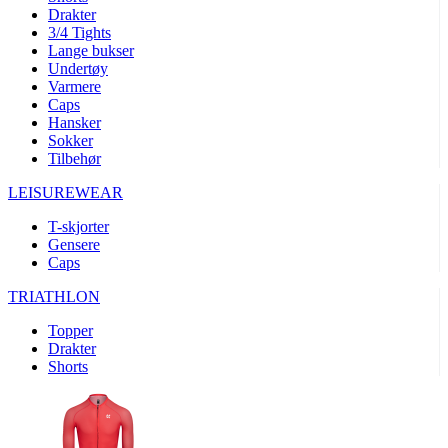
product[10008324]
www.kalaswear.no
1 år
Drakter
3/4 Tights
product[10001932]
www.kalaswear.no
1 år
Lange bukser
product[10007921]
www.kalaswear.no
1 år
Undertøy
Varmere
product[10009761]
www.kalaswear.no
1 år
Caps
Hansker
product[10002046]
www.kalaswear.no
1 år
Sokker
product[10008382]
www.kalaswear.no
1 år
Tilbehør
product[10008388]
www.kalaswear.no
1 år
LEISUREWEAR
product[10009744]
www.kalaswear.no
1 år
T-skjorter
product[10009975]
www.kalaswear.no
1 år
Gensere
Caps
product[10009978]
www.kalaswear.no
1 år
TRIATHLON
product[10001904]
www.kalaswear.no
1 år
product[10002002]
www.kalaswear.no
1 år
Topper
Drakter
product[10010109]
www.kalaswear.no
1 år
Shorts
product[10002308]
www.kalaswear.no
1 år
product[10008415]
www.kalaswear.no
1 år
product[10009739]
www.kalaswear.no
1 år