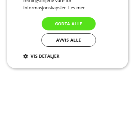
retningslinjene våre for
informasjonskapsler.
Les mer
GODTA ALLE
AVVIS ALLE
VIS DETALJER
Strengt
Ytelse
Målretting
nødvendig
Funksjonalitet
Ugradert