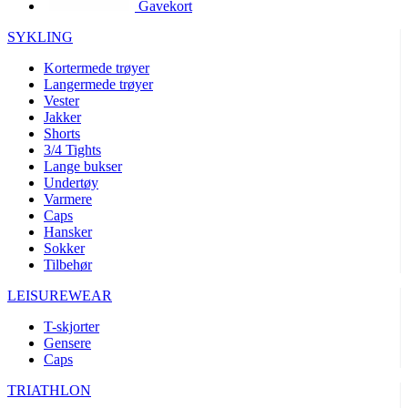
Gavekort
product[10002003]
www.kalaswear.no
1 år
product[10008321]
www.kalaswear.no
1 år
SYKLING
product[10008355]
www.kalaswear.no
1 år
Kortermede trøyer
Langermede trøyer
product[10008358]
www.kalaswear.no
1 år
Vester
product[10008307]
www.kalaswear.no
1 år
Jakker
Shorts
product[10001916]
www.kalaswear.no
1 år
3/4 Tights
Lange bukser
product[10008445]
www.kalaswear.no
1 år
Undertøy
product[10008386]
www.kalaswear.no
1 år
Varmere
Caps
product[10001942]
www.kalaswear.no
1 år
Hansker
product[10008339]
www.kalaswear.no
1 år
Sokker
Tilbehør
product[10001964]
www.kalaswear.no
1 år
LEISUREWEAR
product[10001960]
www.kalaswear.no
1 år
T-skjorter
product[10007455]
www.kalaswear.no
1 år
Gensere
product[10002025]
www.kalaswear.no
1 år
Caps
product[10008337]
www.kalaswear.no
1 år
TRIATHLON
product[10009599]
www.kalaswear.no
1 år