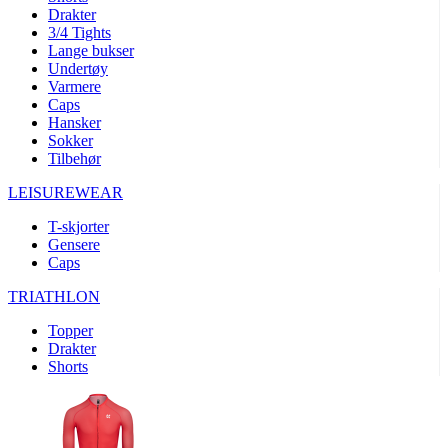
product[10008324]
www.kalaswear.no
1 år
Drakter
3/4 Tights
product[10001932]
www.kalaswear.no
1 år
Lange bukser
product[10007921]
www.kalaswear.no
1 år
Undertøy
Varmere
product[10009761]
www.kalaswear.no
1 år
Caps
Hansker
product[10002046]
www.kalaswear.no
1 år
Sokker
product[10008382]
www.kalaswear.no
1 år
Tilbehør
product[10008388]
www.kalaswear.no
1 år
LEISUREWEAR
product[10009744]
www.kalaswear.no
1 år
T-skjorter
product[10009975]
www.kalaswear.no
1 år
Gensere
Caps
product[10009978]
www.kalaswear.no
1 år
TRIATHLON
product[10001904]
www.kalaswear.no
1 år
product[10002002]
www.kalaswear.no
1 år
Topper
Drakter
product[10010109]
www.kalaswear.no
1 år
Shorts
product[10002308]
www.kalaswear.no
1 år
product[10008415]
www.kalaswear.no
1 år
product[10009739]
www.kalaswear.no
1 år