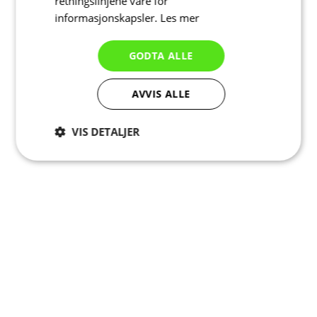
retningslinjene våre for
informasjonskapsler.
Les mer
GODTA ALLE
AVVIS ALLE
VIS DETALJER
Strengt
Ytelse
Målretting
nødvendig
Funksjonalitet
Ugradert