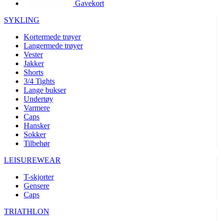
Gavekort
product[10002003]
www.kalaswear.no
1 år
product[10008321]
www.kalaswear.no
1 år
SYKLING
product[10008355]
www.kalaswear.no
1 år
Kortermede trøyer
Langermede trøyer
product[10008358]
www.kalaswear.no
1 år
Vester
product[10008307]
www.kalaswear.no
1 år
Jakker
Shorts
product[10001916]
www.kalaswear.no
1 år
3/4 Tights
Lange bukser
product[10008445]
www.kalaswear.no
1 år
Undertøy
product[10008386]
www.kalaswear.no
1 år
Varmere
Caps
product[10001942]
www.kalaswear.no
1 år
Hansker
product[10008339]
www.kalaswear.no
1 år
Sokker
Tilbehør
product[10001964]
www.kalaswear.no
1 år
LEISUREWEAR
product[10001960]
www.kalaswear.no
1 år
T-skjorter
product[10007455]
www.kalaswear.no
1 år
Gensere
product[10002025]
www.kalaswear.no
1 år
Caps
product[10008337]
www.kalaswear.no
1 år
TRIATHLON
product[10009599]
www.kalaswear.no
1 år