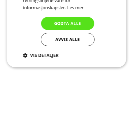
retningslinjene våre for
informasjonskapsler.
Les mer
GODTA ALLE
AVVIS ALLE
VIS DETALJER
Strengt
Ytelse
Målretting
nødvendig
Funksjonalitet
Ugradert