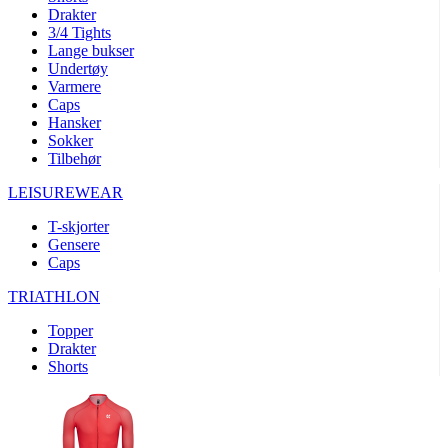
product[10008324]
www.kalaswear.no
1 år
Drakter
3/4 Tights
product[10001932]
www.kalaswear.no
1 år
Lange bukser
product[10007921]
www.kalaswear.no
1 år
Undertøy
Varmere
product[10009761]
www.kalaswear.no
1 år
Caps
Hansker
product[10002046]
www.kalaswear.no
1 år
Sokker
product[10008382]
www.kalaswear.no
1 år
Tilbehør
product[10008388]
www.kalaswear.no
1 år
LEISUREWEAR
product[10009744]
www.kalaswear.no
1 år
T-skjorter
product[10009975]
www.kalaswear.no
1 år
Gensere
Caps
product[10009978]
www.kalaswear.no
1 år
TRIATHLON
product[10001904]
www.kalaswear.no
1 år
product[10002002]
www.kalaswear.no
1 år
Topper
Drakter
product[10010109]
www.kalaswear.no
1 år
Shorts
product[10002308]
www.kalaswear.no
1 år
product[10008415]
www.kalaswear.no
1 år
product[10009739]
www.kalaswear.no
1 år