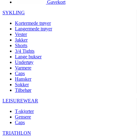
Gavekort
product[10002003]
www.kalaswear.no
1 år
product[10008321]
www.kalaswear.no
1 år
SYKLING
product[10008355]
www.kalaswear.no
1 år
Kortermede trøyer
Langermede trøyer
product[10008358]
www.kalaswear.no
1 år
Vester
product[10008307]
www.kalaswear.no
1 år
Jakker
Shorts
product[10001916]
www.kalaswear.no
1 år
3/4 Tights
Lange bukser
product[10008445]
www.kalaswear.no
1 år
Undertøy
product[10008386]
www.kalaswear.no
1 år
Varmere
Caps
product[10001942]
www.kalaswear.no
1 år
Hansker
product[10008339]
www.kalaswear.no
1 år
Sokker
Tilbehør
product[10001964]
www.kalaswear.no
1 år
LEISUREWEAR
product[10001960]
www.kalaswear.no
1 år
T-skjorter
product[10007455]
www.kalaswear.no
1 år
Gensere
product[10002025]
www.kalaswear.no
1 år
Caps
product[10008337]
www.kalaswear.no
1 år
TRIATHLON
product[10009599]
www.kalaswear.no
1 år