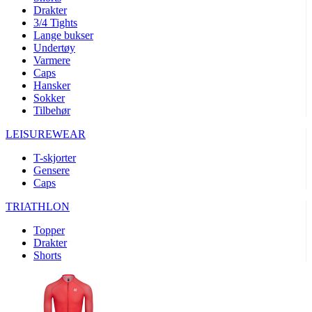
product[10008324]
www.kalaswear.no
1 år
Drakter
3/4 Tights
product[10001932]
www.kalaswear.no
1 år
Lange bukser
product[10007921]
www.kalaswear.no
1 år
Undertøy
Varmere
product[10009761]
www.kalaswear.no
1 år
Caps
Hansker
product[10002046]
www.kalaswear.no
1 år
Sokker
product[10008382]
www.kalaswear.no
1 år
Tilbehør
product[10008388]
www.kalaswear.no
1 år
LEISUREWEAR
product[10009744]
www.kalaswear.no
1 år
T-skjorter
product[10009975]
www.kalaswear.no
1 år
Gensere
Caps
product[10009978]
www.kalaswear.no
1 år
TRIATHLON
product[10001904]
www.kalaswear.no
1 år
product[10002002]
www.kalaswear.no
1 år
Topper
Drakter
product[10010109]
www.kalaswear.no
1 år
Shorts
product[10002308]
www.kalaswear.no
1 år
product[10008415]
www.kalaswear.no
1 år
product[10009739]
www.kalaswear.no
1 år