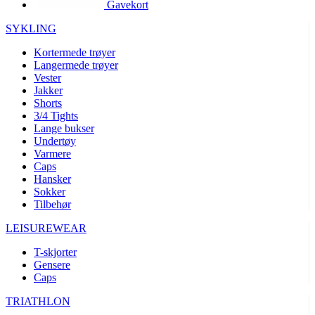
Gavekort
product[10002003]
www.kalaswear.no
1 år
product[10008321]
www.kalaswear.no
1 år
SYKLING
product[10008355]
www.kalaswear.no
1 år
Kortermede trøyer
Langermede trøyer
product[10008358]
www.kalaswear.no
1 år
Vester
product[10008307]
www.kalaswear.no
1 år
Jakker
Shorts
product[10001916]
www.kalaswear.no
1 år
3/4 Tights
Lange bukser
product[10008445]
www.kalaswear.no
1 år
Undertøy
product[10008386]
www.kalaswear.no
1 år
Varmere
Caps
product[10001942]
www.kalaswear.no
1 år
Hansker
product[10008339]
www.kalaswear.no
1 år
Sokker
Tilbehør
product[10001964]
www.kalaswear.no
1 år
LEISUREWEAR
product[10001960]
www.kalaswear.no
1 år
T-skjorter
product[10007455]
www.kalaswear.no
1 år
Gensere
product[10002025]
www.kalaswear.no
1 år
Caps
product[10008337]
www.kalaswear.no
1 år
TRIATHLON
product[10009599]
www.kalaswear.no
1 år