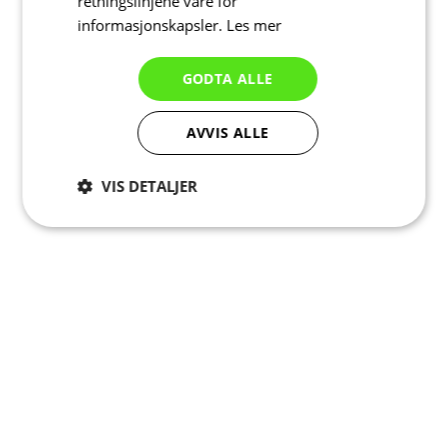
retningslinjene våre for
informasjonskapsler.
Les mer
GODTA ALLE
AVVIS ALLE
VIS DETALJER
Strengt
Ytelse
Målretting
nødvendig
Funksjonalitet
Ugradert