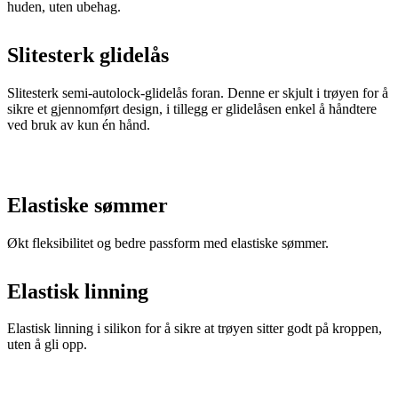
Slitesterk semi-autolock-glidelås foran. Denne er skjult i trøyen for å
sikre et gjennomført design, i tillegg er glidelåsen enkel å håndtere
ved bruk av kun én hånd.
Elastiske sømmer
Økt fleksibilitet og bedre passform med elastiske sømmer.
Elastisk linning
Elastisk linning i silikon for å sikre at trøyen sitter godt på kroppen,
uten å gli opp.
Baklommer
Alle våre PASSION Z6 kortermede sykkeltrøyer leveres med