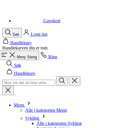
Logg inn
Søk
Handlekurv
Handlekurven din er tom
Ring
Meny
Steng
Søk
Handlekurv
Menn
Alle i kategorien Menn
Sykling
Alle i kategorien Sykling
Kortermede trøyer
Langermede trøyer
Vester
Jakker
Shorts