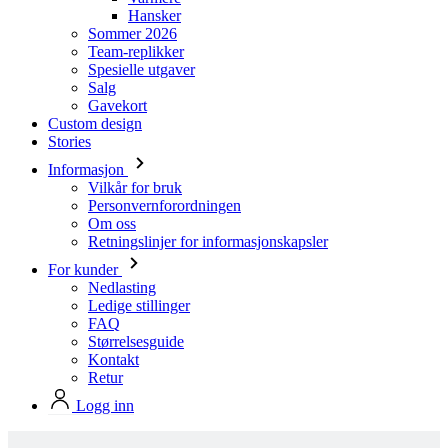
Salg
Gavekort
Custom design
Stories
Informasjon
Vilkår for bruk
Personvernforordningen
Om oss
Retningslinjer for informasjonskapsler
For kunder
Nedlasting
Ledige stillinger
FAQ
Størrelsesguide
Kontakt
Retur
Logg inn
Produkter i Kalas standard design