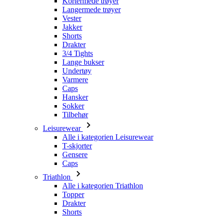
Drakter
3/4 Tights
Lange bukser
Undertøy
Varmere
Caps
Hansker
Sokker
Tilbehør
Leisurewear
Alle i kategorien Leisurewear
T-skjorter
Gensere
Caps
Triathlon
Alle i kategorien Triathlon
Topper
Drakter
Shorts
Sommer 2026
Team-replikker
Begrensede utgaver
Salg
Gavekort