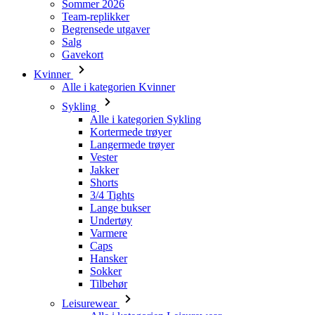
Kvinner
Alle i kategorien Kvinner
Sykling
Alle i kategorien Sykling
Kortermede trøyer
Langermede trøyer
Vester
Jakker
Shorts
3/4 Tights
Lange bukser
Undertøy
Varmere
Caps
Hansker
Sokker
Tilbehør
Leisurewear
Alle i kategorien Leisurewear
T-skjorter
Gensere
Caps
Triathlon