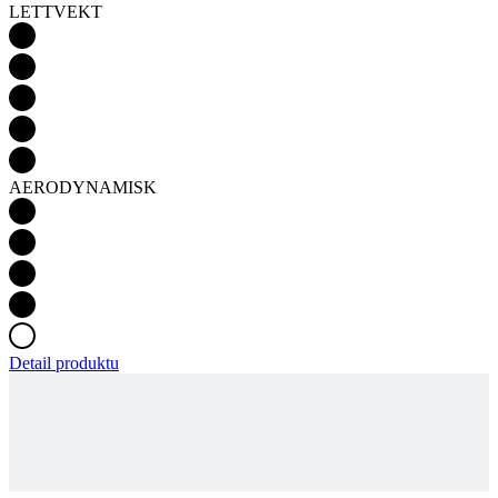
AERODYNAMISK
Detail produktu
KORTERMET SYKKELTRØYE HERRE
VERANO | PASSION Z6 BLACK