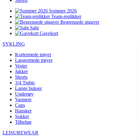
Shorts
Sommer 2026
Team-replikker
Begrensede utgaver
Salg
Gavekort
SYKLING
Kortermede trøyer
Langermede trøyer
Vester
Jakker
Shorts
3/4 Tights
Lange bukser
Undertøy
Varmere
Caps
Hansker
Sokker
Tilbehør
LEISUREWEAR