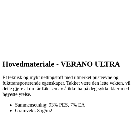
Hovedmateriale - VERANO ULTRA
Et teknisk og mykt nettingstoff med utmerket pusteevne og
fukttransporterende egenskaper. Takket være den lette vekten, vil
dette gjøre at du får følelsen av å ikke ha på deg sykkelklær med
høyeste ytelse.
Sammensetning: 93% PES, 7% EA
Gramvekt: 85g/m2
Produktkode
1018-091X--E6
EAN
8591851416079
STØRRELSE
6/XXL