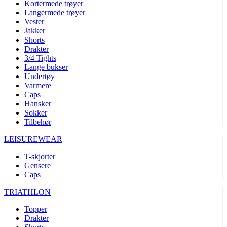
Kortermede trøyer
Langermede trøyer
Vester
Jakker
Shorts
Drakter
3/4 Tights
Lange bukser
Undertøy
Varmere
Caps
Hansker
Sokker
Tilbehør
LEISUREWEAR
T-skjorter
Gensere
Caps
TRIATHLON
Topper
Drakter