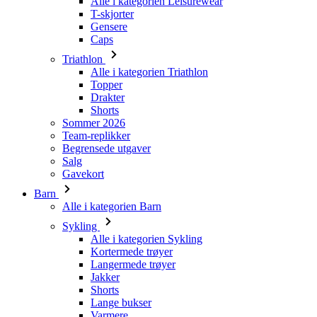
Alle i kategorien Triathlon
Topper
Drakter
Shorts
Sommer 2026
Team-replikker
Begrensede utgaver
Salg
Gavekort
Barn
Alle i kategorien Barn
Sykling
Alle i kategorien Sykling
Kortermede trøyer
Langermede trøyer
Jakker
Shorts
Lange bukser
Varmere
Hansker
Sommer 2026
Team-replikker
Spesielle utgaver