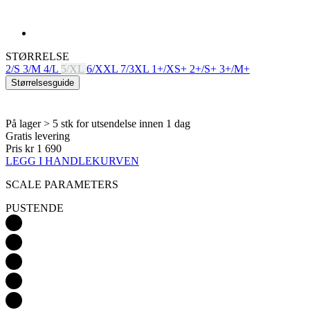
2/S
3/M
4/L
5/XL
6/XXL
7/3XL
1+/XS+
2+/S+
3+/M+
Størrelsesguide
På lager > 5 stk
for utsendelse innen 1 dag
Gratis levering
Pris
kr 1 690
LEGG I HANDLEKURVEN
SCALE PARAMETERS
PUSTENDE
LETTVEKT