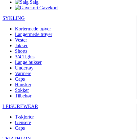
Salg
Gavekort
SYKLING
Kortermede trøyer
Langermede trøyer
Vester
Jakker
Shorts
3/4 Tights
Lange bukser
Undertøy
Varmere
Caps
Hansker
Sokker
Tilbehør
LEISUREWEAR
T-skjorter
Gensere
Caps
TRIATHLON