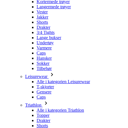
Kortermede trøyer
Langermede trøyer
Vester
Jakker
Shorts
Drakter
3/4 Tights
Lange bukser
Undertøy
Varmere
Caps
Hansker
Sokker
Tilbehør
Leisurewear
Alle i kategorien Leisurewear
T-skjorter
Gensere
Caps
Triathlon
Alle i kategorien Triathlon
Topper
Drakter
Shorts