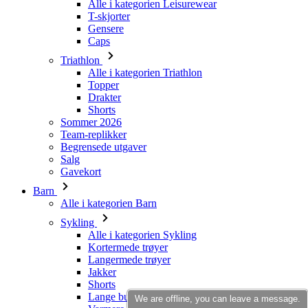
Alle i kategorien Leisurewear
T-skjorter
Gensere
Caps
Triathlon
Alle i kategorien Triathlon
Topper
Drakter
Shorts
Sommer 2026
Team-replikker
Begrensede utgaver
Salg
Gavekort
Barn
Alle i kategorien Barn
Sykling
Alle i kategorien Sykling
Kortermede trøyer
Langermede trøyer
Jakker
Shorts
Lange bukser
We are offline, you can leave a message.