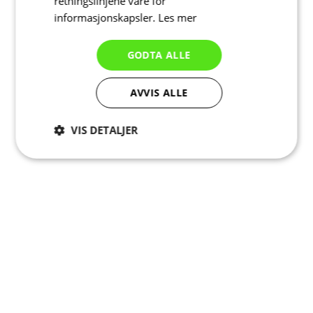
retningslinjene våre for
informasjonskapsler.
Les mer
GODTA ALLE
AVVIS ALLE
VIS DETALJER
Strengt
Ytelse
Målretting
nødvendig
Funksjonalitet
Ugradert