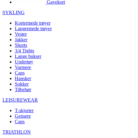
Gavekort
product[10002003]
www.kalaswear.no
1 år
product[10008321]
www.kalaswear.no
1 år
SYKLING
product[10008355]
www.kalaswear.no
1 år
Kortermede trøyer
Langermede trøyer
product[10008358]
www.kalaswear.no
1 år
Vester
product[10008307]
www.kalaswear.no
1 år
Jakker
Shorts
product[10001916]
www.kalaswear.no
1 år
3/4 Tights
Lange bukser
product[10008445]
www.kalaswear.no
1 år
Undertøy
product[10008386]
www.kalaswear.no
1 år
Varmere
Caps
product[10001942]
www.kalaswear.no
1 år
Hansker
product[10008339]
www.kalaswear.no
1 år
Sokker
Tilbehør
product[10001964]
www.kalaswear.no
1 år
LEISUREWEAR
product[10001960]
www.kalaswear.no
1 år
T-skjorter
product[10007455]
www.kalaswear.no
1 år
Gensere
product[10002025]
www.kalaswear.no
1 år
Caps
product[10008337]
www.kalaswear.no
1 år
TRIATHLON
product[10009599]
www.kalaswear.no
1 år