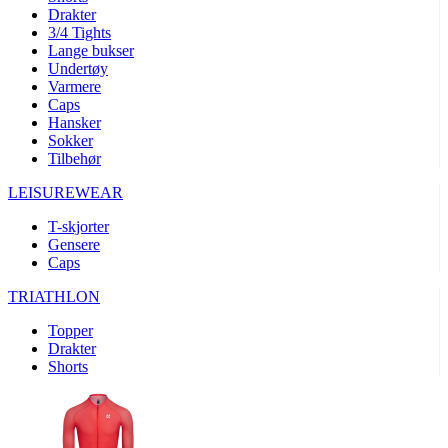
product[10008324]
www.kalaswear.no
1 år
Drakter
3/4 Tights
product[10001932]
www.kalaswear.no
1 år
Lange bukser
product[10007921]
www.kalaswear.no
1 år
Undertøy
Varmere
product[10009761]
www.kalaswear.no
1 år
Caps
Hansker
product[10002046]
www.kalaswear.no
1 år
Sokker
product[10008382]
www.kalaswear.no
1 år
Tilbehør
product[10008388]
www.kalaswear.no
1 år
LEISUREWEAR
product[10009744]
www.kalaswear.no
1 år
T-skjorter
product[10009975]
www.kalaswear.no
1 år
Gensere
Caps
product[10009978]
www.kalaswear.no
1 år
TRIATHLON
product[10001904]
www.kalaswear.no
1 år
product[10002002]
www.kalaswear.no
1 år
Topper
Drakter
product[10010109]
www.kalaswear.no
1 år
Shorts
product[10002308]
www.kalaswear.no
1 år
product[10008415]
www.kalaswear.no
1 år
product[10009739]
www.kalaswear.no
1 år