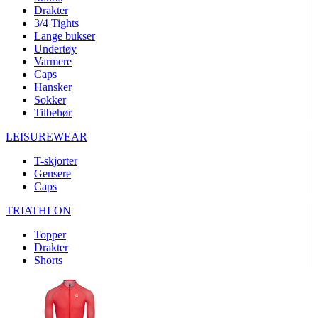
product[10008324]
www.kalaswear.no
1 år
Drakter
3/4 Tights
product[10001932]
www.kalaswear.no
1 år
Lange bukser
product[10007921]
www.kalaswear.no
1 år
Undertøy
Varmere
product[10009761]
www.kalaswear.no
1 år
Caps
Hansker
product[10002046]
www.kalaswear.no
1 år
Sokker
product[10008382]
www.kalaswear.no
1 år
Tilbehør
product[10008388]
www.kalaswear.no
1 år
LEISUREWEAR
product[10009744]
www.kalaswear.no
1 år
T-skjorter
product[10009975]
www.kalaswear.no
1 år
Gensere
Caps
product[10009978]
www.kalaswear.no
1 år
TRIATHLON
product[10001904]
www.kalaswear.no
1 år
product[10002002]
www.kalaswear.no
1 år
Topper
Drakter
product[10010109]
www.kalaswear.no
1 år
Shorts
product[10002308]
www.kalaswear.no
1 år
product[10008415]
www.kalaswear.no
1 år
product[10009739]
www.kalaswear.no
1 år