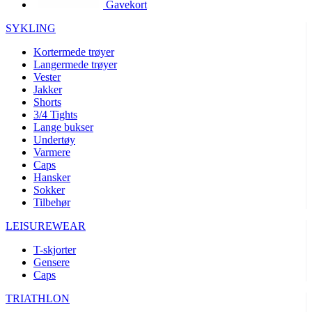
Gavekort
product[10002003]
www.kalaswear.no
1 år
product[10008321]
www.kalaswear.no
1 år
SYKLING
product[10008355]
www.kalaswear.no
1 år
Kortermede trøyer
Langermede trøyer
product[10008358]
www.kalaswear.no
1 år
Vester
product[10008307]
www.kalaswear.no
1 år
Jakker
Shorts
product[10001916]
www.kalaswear.no
1 år
3/4 Tights
Lange bukser
product[10008445]
www.kalaswear.no
1 år
Undertøy
product[10008386]
www.kalaswear.no
1 år
Varmere
Caps
product[10001942]
www.kalaswear.no
1 år
Hansker
product[10008339]
www.kalaswear.no
1 år
Sokker
Tilbehør
product[10001964]
www.kalaswear.no
1 år
LEISUREWEAR
product[10001960]
www.kalaswear.no
1 år
T-skjorter
product[10007455]
www.kalaswear.no
1 år
Gensere
product[10002025]
www.kalaswear.no
1 år
Caps
product[10008337]
www.kalaswear.no
1 år
TRIATHLON
product[10009599]
www.kalaswear.no
1 år