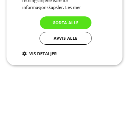
retningslinjene våre for
informasjonskapsler.
Les mer
GODTA ALLE
AVVIS ALLE
VIS DETALJER
Strengt
Ytelse
Målretting
nødvendig
Funksjonalitet
Ugradert