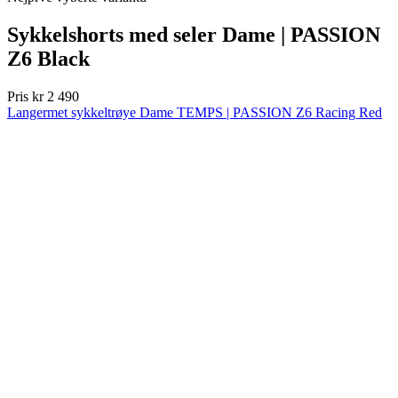
product[10009604]
www.kalaswear.no
1 år
product[10007470]
www.kalaswear.no
1 år
product[10002301]
www.kalaswear.no
1 år
product[10007469]
www.kalaswear.no
1 år
product[10008314]
www.kalaswear.no
1 år
product[10008380]
www.kalaswear.no
1 år
NEW
product[10008429]
www.kalaswear.no
1 år
Vår/høst
Aero fit
product[10008431]
www.kalaswear.no
1 år
NEW
product[10002306]
www.kalaswear.no
1 år
Vår/høst
product[10002076]
www.kalaswear.no
1 år
Aero fit
product[10008378]
www.kalaswear.no
1 år
Velg størrelse:
product[10008395]
www.kalaswear.no
1 år
0/XXS
product[10008340]
www.kalaswear.no
1 år
1/XS
2/S
product[10001918]
www.kalaswear.no
1 år
3/M
4/L
product[10002014]
www.kalaswear.no
1 år
5/XL