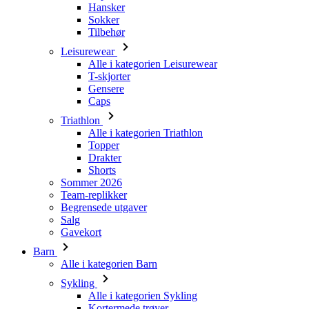
Hansker
Sokker
Tilbehør
Leisurewear
Alle i kategorien Leisurewear
T-skjorter
Gensere
Caps
Triathlon
Alle i kategorien Triathlon
Topper
Drakter
Shorts
Sommer 2026
Team-replikker
Begrensede utgaver
Salg
Gavekort
Barn
Alle i kategorien Barn
Sykling
Alle i kategorien Sykling
Kortermede trøyer