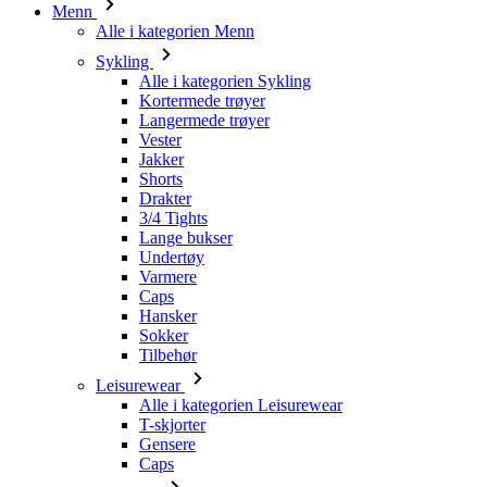
Menn
Alle i kategorien Menn
Sykling
Alle i kategorien Sykling
Kortermede trøyer
Langermede trøyer
Vester
Jakker
Shorts
Drakter
3/4 Tights
Lange bukser
Undertøy
Varmere
Caps
Hansker
Sokker
Tilbehør
Leisurewear
Alle i kategorien Leisurewear
T-skjorter
Gensere
Caps