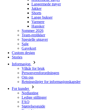
Langermede trøyer
Jakker
Shorts
Lange bukser
Varmere
Hansker
Sommer 2026
Team-replikker
Spesielle utgaver
Salg
Gavekort
Custom design
Stories
Informasjon
Vilkår for bruk
Personvernforordningen
Om oss
Retningslinjer for informasjonskapsler
For kunder
Nedlasting
Ledige stillinger
FAQ
Størrelsesguide