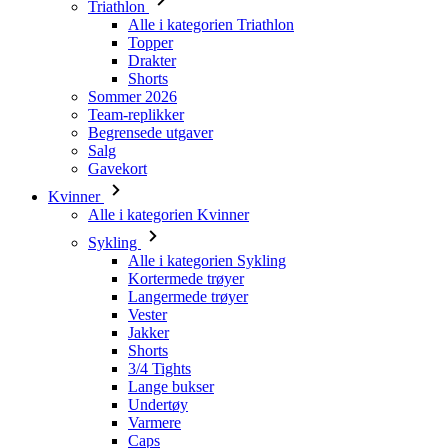
Triathlon
Alle i kategorien Triathlon
Topper
Drakter
Shorts
Sommer 2026
Team-replikker
Begrensede utgaver
Salg
Gavekort
Kvinner
Alle i kategorien Kvinner
Sykling
Alle i kategorien Sykling
Kortermede trøyer
Langermede trøyer
Vester
Jakker
Shorts
3/4 Tights
Lange bukser
Undertøy
Varmere
Caps