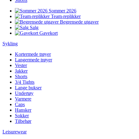
Shorts
Sommer 2026
Team-replikker
Begrensede utgaver
Salg
Gavekort
Sykling
Kortermede trøyer
Langermede trøyer
Vester
Jakker
Shorts
3/4 Tights
Lange bukser
Undertøy
Varmere
Caps
Hansker
Sokker
Tilbehør
Leisurewear