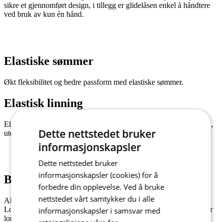
sikre et gjennomført design, i tillegg er glidelåsen enkel å håndtere
ved bruk av kun én hånd.
Elastiske sømmer
Økt fleksibilitet og bedre passform med elastiske sømmer.
Elastisk linning
Elastisk linning i silikon for å sikre at trøyen sitter godt på kroppen,
Dette nettstedet bruker
uten å gli opp.
informasjonskapsler
Dette nettstedet bruker
informasjonskapsler (cookies) for å
Baklommer
forbedre din opplevelse. Ved å bruke
nettstedet vårt samtykker du i alle
Alle våre PASSION Z6 kortermede sykkeltrøyer leveres med
LoadLock-lommesystemet. Den forsterkede konstruksjonen holder
informasjonskapsler i samsvar med
lommene stabile og forhindrer at de henger, også når de fullastet