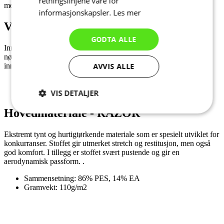
retningslinjene våre for
med nødvendig utstyr eller ernæring.
informasjonskapsler.
Les mer
Vanntett veskepose
GODTA ALLE
Innvendig uttakbar og vanntett veske som kan brukes til telefonen,
nøkler, kort eller penger. Posen kan festet til karabinkroken på
AVVIS ALLE
innsiden av lommen, slik at verdisakene dine blir trygt oppbevart.
VIS DETALJER
Hovedmateriale - RAZOR
Strengt
Ytelse
Målretting
nødvendig
Ekstremt tynt og hurtigtørkende materiale som er spesielt utviklet for
konkurranser. Stoffet gir utmerket stretch og restitusjon, men også
god komfort. I tillegg er stoffet svært pustende og gir en
aerodynamisk passform. .
Funksjonalitet
Ugradert
Sammensetning: 86% PES, 14% EA
Gramvekt: 110g/m2