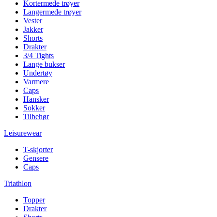
Kortermede trøyer
Langermede trøyer
Vester
Jakker
Shorts
Drakter
3/4 Tights
Lange bukser
Undertøy
Varmere
Caps
Hansker
Sokker
Tilbehør
Leisurewear
T-skjorter
Gensere
Caps
Triathlon
Topper
Drakter