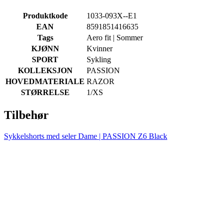
Strengt nødvendig
Ytelse
Målretting
Produktkode
1033-093X--E1
Funksjonalitet
Ugradert
EAN
8591851416635
Tags
Aero fit | Sommer
Strengt nødvendige informasjonskapsler tillater
KJØNN
kjernefunksjoner på nettstedet, som
Kvinner
brukerinnlogging og kontoadministrasjon.
SPORT
Sykling
Nettstedet kan ikke brukes riktig uten strengt
KOLLEKSJON
PASSION
nødvendige informasjonskapsler.
HOVEDMATERIALE
RAZOR
Forsørger
/
Navn
Utløpsdato
STØRRELSE
1/XS
Domene
CookieScriptConsent
5 måneder
CookieScript
Tilbehør
3 uker
.kalaswear.no
Sykkelshorts med seler Dame | PASSION Z6 Black
NEW
Sommer
Aero fit
NEW
Sommer
VISITOR_PRIVACY_METADATA
5 måneder
YouTube
Aero fit
4 uker
.youtube.com
Google