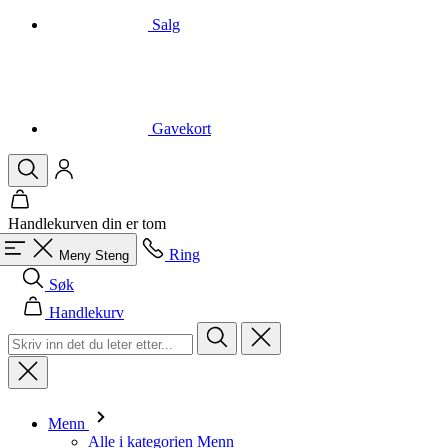
Gavekort
Handlekurven din er tom
Ring
Meny
Steng
Søk
Handlekurv
Menn
Alle i kategorien Menn
Sykling
Alle i kategorien Sykling
Kortermede trøyer
Langermede trøyer