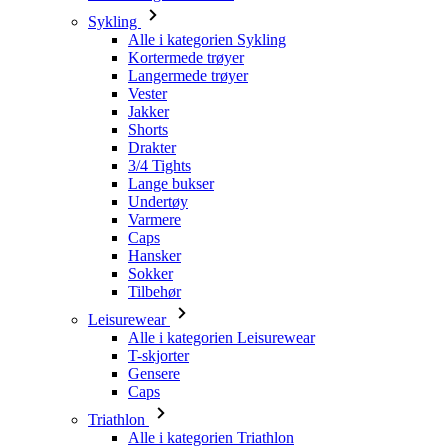
Vester
Jakker
Shorts
Drakter
3/4 Tights
Lange bukser
Undertøy
Varmere
Caps
Hansker
Sokker
Tilbehør
Leisurewear
Alle i kategorien Leisurewear
T-skjorter
Gensere
Caps
Triathlon
Alle i kategorien Triathlon
Topper
Drakter
Shorts
Sommer 2026
Team-replikker