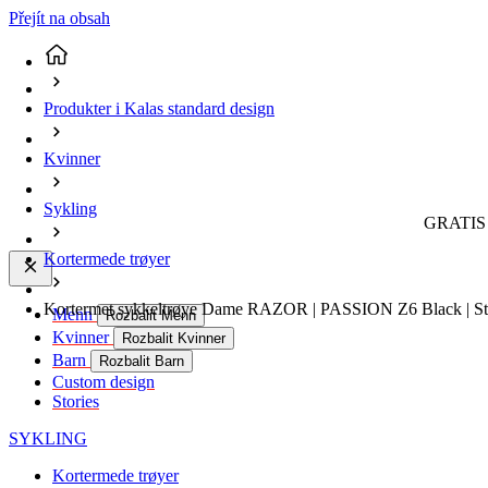
Přejít na obsah
Produkter i Kalas standard design
Kvinner
Sykling
GRATIS 
Kortermede trøyer
Kortermet sykkeltrøye Dame RAZOR | PASSION Z6 Black | Stø
Menn
Rozbalit Menn
Kvinner
Rozbalit Kvinner
Barn
Rozbalit Barn
Custom design
Stories
SYKLING
Kortermede trøyer