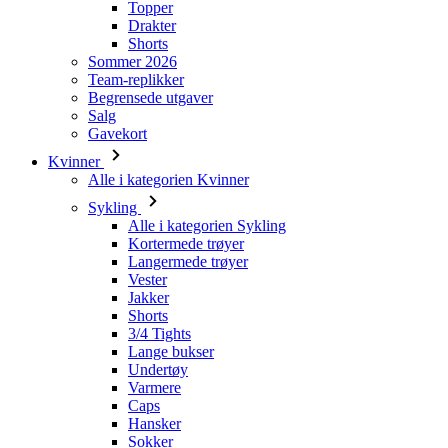
Begrensede utgaver
Salg
Gavekort
Kvinner
Alle i kategorien Kvinner
Sykling
Alle i kategorien Sykling
Kortermede trøyer
Langermede trøyer
Vester
Jakker
Shorts
3/4 Tights
Lange bukser
Undertøy
Varmere
Caps
Hansker
Sokker
Tilbehør
Leisurewear
Alle i kategorien Leisurewear
T-skjorter