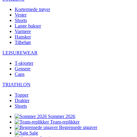
Kortermede trøyer
Vester
Shorts
Lange bukser
Varmere
Hansker
Tilbehør
LEISUREWEAR
T-skjorter
Gensere
Caps
TRIATHLON
Topper
Drakter
Shorts
Sommer 2026
Team-replikker
Begrensede utgaver
Salg