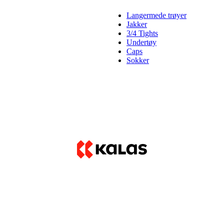
Langermede trøyer
Jakker
3/4 Tights
Undertøy
Caps
Sokker