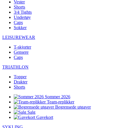
Vester
Shorts
3/4 Tights
Undertøy
Caps
Sokker
LEISUREWEAR
T-skjorter
Gensere
Caps
TRIATHLON
Topper
Drakter
Shorts
Sommer 2026
Team-replikker
Begrensede utgaver
Salg
Gavekort
SYKLING