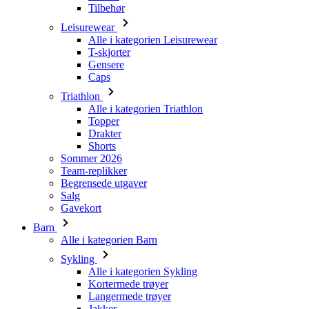
Gensere
Caps
Triathlon
Alle i kategorien Triathlon
Topper
Drakter
Shorts
Sommer 2026
Team-replikker
Begrensede utgaver
Salg
Gavekort
Barn
Alle i kategorien Barn
Sykling
Alle i kategorien Sykling
Kortermede trøyer
Langermede trøyer
Jakker
Shorts
Lange bukser
Varmere
Hansker