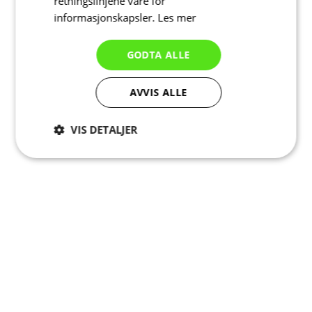
retningslinjene våre for
informasjonskapsler.
Les mer
GODTA ALLE
AVVIS ALLE
VIS DETALJER
Strengt
Ytelse
Målretting
nødvendig
Funksjonalitet
Ugradert