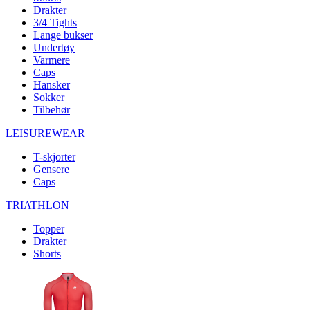
product[10008324]
www.kalaswear.no
1 år
Drakter
3/4 Tights
product[10001932]
www.kalaswear.no
1 år
Lange bukser
product[10007921]
www.kalaswear.no
1 år
Undertøy
Varmere
product[10009761]
www.kalaswear.no
1 år
Caps
Hansker
product[10002046]
www.kalaswear.no
1 år
Sokker
product[10008382]
www.kalaswear.no
1 år
Tilbehør
product[10008388]
www.kalaswear.no
1 år
LEISUREWEAR
product[10009744]
www.kalaswear.no
1 år
T-skjorter
product[10009975]
www.kalaswear.no
1 år
Gensere
Caps
product[10009978]
www.kalaswear.no
1 år
TRIATHLON
product[10001904]
www.kalaswear.no
1 år
product[10002002]
www.kalaswear.no
1 år
Topper
Drakter
product[10010109]
www.kalaswear.no
1 år
Shorts
product[10002308]
www.kalaswear.no
1 år
product[10008415]
www.kalaswear.no
1 år
product[10009739]
www.kalaswear.no
1 år