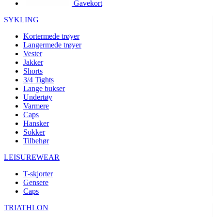
Gavekort
product[10002003]
www.kalaswear.no
1 år
product[10008321]
www.kalaswear.no
1 år
SYKLING
product[10008355]
www.kalaswear.no
1 år
Kortermede trøyer
Langermede trøyer
product[10008358]
www.kalaswear.no
1 år
Vester
product[10008307]
www.kalaswear.no
1 år
Jakker
Shorts
product[10001916]
www.kalaswear.no
1 år
3/4 Tights
Lange bukser
product[10008445]
www.kalaswear.no
1 år
Undertøy
product[10008386]
www.kalaswear.no
1 år
Varmere
Caps
product[10001942]
www.kalaswear.no
1 år
Hansker
product[10008339]
www.kalaswear.no
1 år
Sokker
Tilbehør
product[10001964]
www.kalaswear.no
1 år
LEISUREWEAR
product[10001960]
www.kalaswear.no
1 år
T-skjorter
product[10007455]
www.kalaswear.no
1 år
Gensere
product[10002025]
www.kalaswear.no
1 år
Caps
product[10008337]
www.kalaswear.no
1 år
TRIATHLON
product[10009599]
www.kalaswear.no
1 år