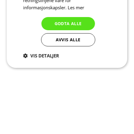
retningslinjene våre for
informasjonskapsler.
Les mer
GODTA ALLE
AVVIS ALLE
VIS DETALJER
Strengt
Ytelse
Målretting
nødvendig
Funksjonalitet
Ugradert