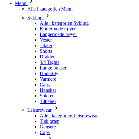
Menn
Alle i kategorien Menn
Sykling
Alle i kategorien Sykling
Kortermede trøyer
Langermede trøyer
Vester
Jakker
Shorts
Drakter
3/4 Tights
Lange bukser
Undertøy
Varmere
Caps
Hansker
Sokker
Tilbehør
Leisurewear
Alle i kategorien Leisurewear
T-skjorter
Gensere
Caps