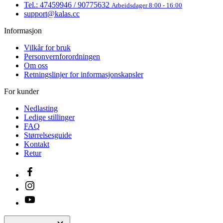
Passord
Fullstendig registrering
Ved å opprette en konto godtar du vilkårene og behandlingen av
personopplysninger.
vilkår og betingelser
a
behandling av
personopplysninger
.
Hvorfor registrere deg?
Du får tilgang til bestillingshistorikken.
Spar tid ved utfylling av leveringsdetaljer.
Er du allerede registrert?
Logg inn
Steng
Gjenopprett passordet ditt
E-post
Gjenopprett passordet ditt
Husket du
Logg inn