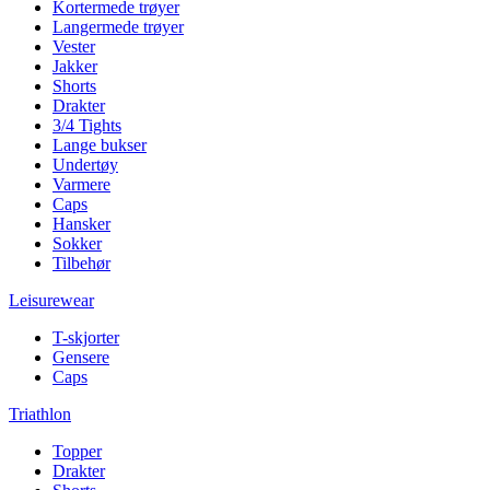
Kortermede trøyer
Langermede trøyer
Vester
Jakker
Shorts
Drakter
3/4 Tights
Lange bukser
Undertøy
Varmere
Caps
Hansker
Sokker
Tilbehør
Leisurewear
T-skjorter
Gensere
Caps
Triathlon
Topper
Drakter