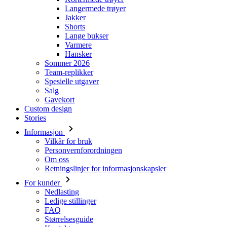
Langermede trøyer
Jakker
Shorts
Lange bukser
Varmere
Hansker
Sommer 2026
Team-replikker
Spesielle utgaver
Salg
Gavekort
Custom design
Stories
Informasjon
Vilkår for bruk
Personvernforordningen
Om oss
Retningslinjer for informasjonskapsler
For kunder
Nedlasting
Ledige stillinger
FAQ
Størrelsesguide