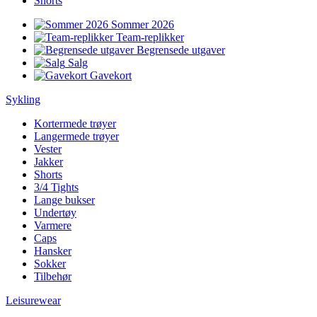
Shorts
Sommer 2026
Team-replikker
Begrensede utgaver
Salg
Gavekort
Sykling
Kortermede trøyer
Langermede trøyer
Vester
Jakker
Shorts
3/4 Tights
Lange bukser
Undertøy
Varmere
Caps
Hansker
Sokker
Tilbehør
Leisurewear