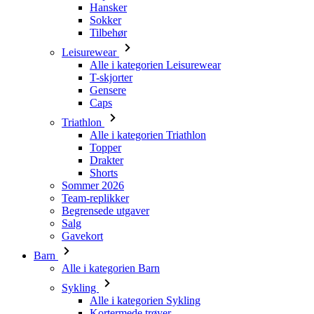
Hansker
Sokker
Tilbehør
Leisurewear
Alle i kategorien Leisurewear
T-skjorter
Gensere
Caps
Triathlon
Alle i kategorien Triathlon
Topper
Drakter
Shorts
Sommer 2026
Team-replikker
Begrensede utgaver
Salg
Gavekort
Barn
Alle i kategorien Barn
Sykling
Alle i kategorien Sykling
Kortermede trøyer