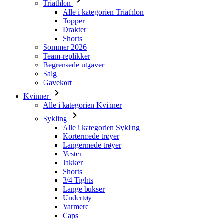
Triathlon
Alle i kategorien Triathlon
Topper
Drakter
Shorts
Sommer 2026
Team-replikker
Begrensede utgaver
Salg
Gavekort
Kvinner
Alle i kategorien Kvinner
Sykling
Alle i kategorien Sykling
Kortermede trøyer
Langermede trøyer
Vester
Jakker
Shorts
3/4 Tights
Lange bukser
Undertøy
Varmere
Caps