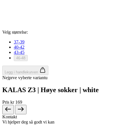
PASSION Z4 | Langermet trøye TEMPS | Emerald
Green
Steng
Kundeinnlogging
E-post
Passord
Har du glemt passordet ditt?
Logg inn
Hvorfor registrere deg?
Du får tilgang til bestillingshistorikken.
Spar tid ved utfylling av leveringsdetaljer.
Har du ikke en konto enda?
Jeg ønsker å logge på
Steng
Registrering
Ditt fulle navn
E-post