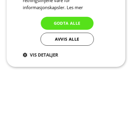
retningslinjene våre for
informasjonskapsler.
Les mer
GODTA ALLE
AVVIS ALLE
VIS DETALJER
Strengt
Ytelse
Målretting
nødvendig
Funksjonalitet
Ugradert