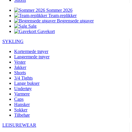
Shorts
Sommer 2026
Team-replikker
Begrensede utgaver
Salg
Gavekort
SYKLING
Kortermede trøyer
Langermede trøyer
Vester
Jakker
Shorts
3/4 Tights
Lange bukser
Undertøy
Varmere
Caps
Hansker
Sokker
Tilbehør
LEISUREWEAR