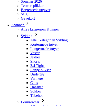
Kvinner
Alle i kategorien Kvinner
Sykling
Alle i kategorien Sykling
Kortermede trøyer
Langermede trøyer
Vester
Jakker
Shorts
3/4 Tights
Lange bukser
Undertøy
Varmere
Caps
Hansker
Sokker
Tilbehør
Leisurewear
Alle i kategorien Leisurewear
T-skjorter
Gensere
Caps
Triathlon