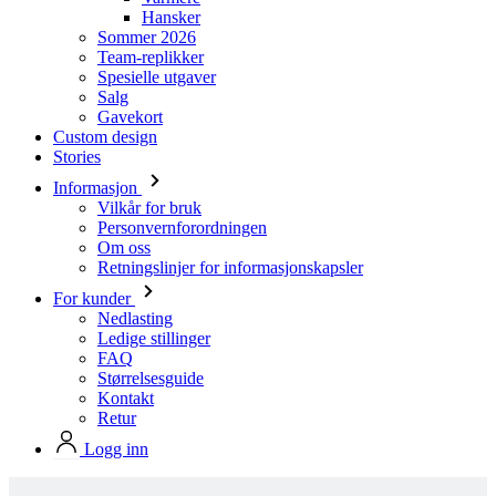
Salg
Gavekort
Custom design
Stories
Informasjon
Vilkår for bruk
Personvernforordningen
Om oss
Retningslinjer for informasjonskapsler
For kunder
Nedlasting
Ledige stillinger
FAQ
Størrelsesguide
Kontakt
Retur
Logg inn
Produkter i Kalas standard design