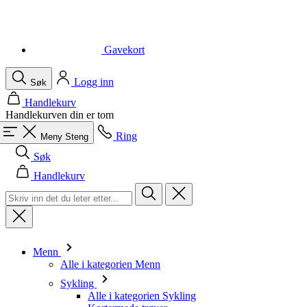
Logg inn
Søk
Handlekurv
Handlekurven din er tom
Ring
Meny
Steng
Søk
Handlekurv
Menn
Alle i kategorien Menn
Sykling
Alle i kategorien Sykling
Kortermede trøyer
Langermede trøyer
Vester
Jakker
Shorts