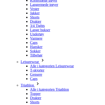
Drakter
3/4 Tights
Lange bukser
Undertøy
Varmere
Caps
Hansker
Sokker
Tilbehør
Leisurewear
Alle i kategorien Leisurewear
T-skjorter
Gensere
Caps
Triathlon
Alle i kategorien Triathlon
Topper
Drakter
Shorts
Sommer 2026
Team-replikker
Begrensede utgaver
Salg
Gavekort