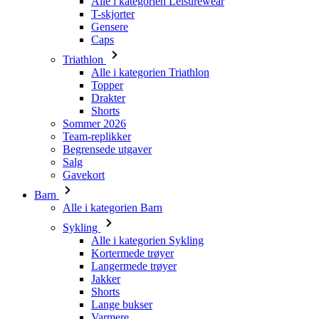
Alle i kategorien Triathlon
Topper
Drakter
Shorts
Sommer 2026
Team-replikker
Begrensede utgaver
Salg
Gavekort
Barn
Alle i kategorien Barn
Sykling
Alle i kategorien Sykling
Kortermede trøyer
Langermede trøyer
Jakker
Shorts
Lange bukser
Varmere
Hansker
Sommer 2026
Team-replikker
Spesielle utgaver