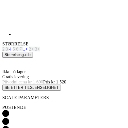
STØRRELSE
2
3
4
5
6
7
1+
2+
3+
Størrelsesguide
Ikke på lager
Gratis levering
Původní cena
kr 1 690
Pris
kr 1 520
SE ETTER TILGJENGELIGHET
SCALE PARAMETERS
PUSTENDE
LETTVEKT