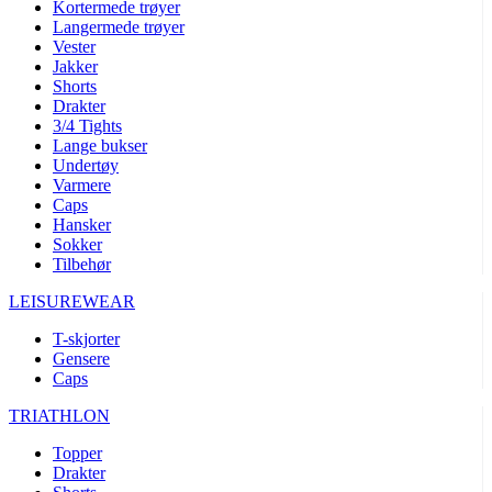
Kortermede trøyer
Langermede trøyer
Vester
Jakker
Shorts
Drakter
3/4 Tights
Lange bukser
Undertøy
Varmere
Caps
Hansker
Sokker
Tilbehør
LEISUREWEAR
T-skjorter
Gensere
Caps
TRIATHLON
Topper
Drakter