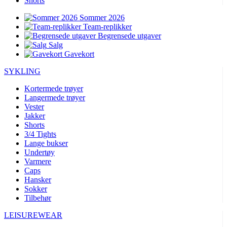
Shorts
Sommer 2026
Team-replikker
Begrensede utgaver
Salg
Gavekort
SYKLING
Kortermede trøyer
Langermede trøyer
Vester
Jakker
Shorts
3/4 Tights
Lange bukser
Undertøy
Varmere
Caps
Hansker
Sokker
Tilbehør
LEISUREWEAR