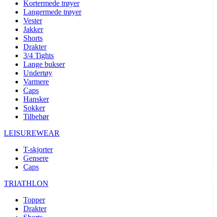
Kortermede trøyer
Langermede trøyer
Vester
Jakker
Shorts
Drakter
3/4 Tights
Lange bukser
Undertøy
Varmere
Caps
Hansker
Sokker
Tilbehør
LEISUREWEAR
T-skjorter
Gensere
Caps
TRIATHLON
Topper
Drakter