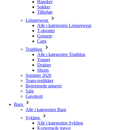
Alle i kategorien Leisurewear
T-skjorter
Gensere
Caps
Triathlon
Alle i kategorien Triathlon
Topper
Drakter
Shorts
Sommer 2026
Team-replikker
Begrensede utgaver
Salg
Gavekort
Barn
Alle i kategorien Barn
Sykling
Alle i kategorien Sykling
Kortermede trøyer
Langermede trøyer
Jakker
Shorts
Lange bukser
Varmere