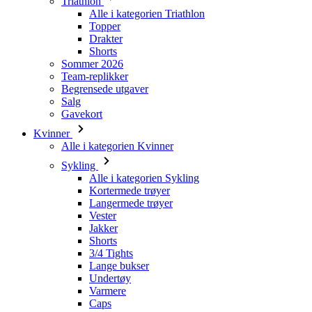
Sommer 2026
Team-replikker
Begrensede utgaver
Salg
Gavekort
Kvinner
Alle i kategorien Kvinner
Sykling
Alle i kategorien Sykling
Kortermede trøyer
Langermede trøyer
Vester
Jakker
Shorts
3/4 Tights
Lange bukser
Undertøy
Varmere
Caps
Hansker
Sokker
Tilbehør
Leisurewear