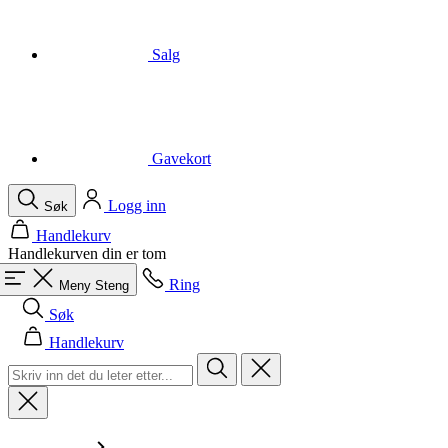
Gavekort
Logg inn
Søk
Handlekurv
Handlekurven din er tom
Ring
Meny
Steng
Søk
Handlekurv
Menn
Alle i kategorien Menn
Sykling
Alle i kategorien Sykling