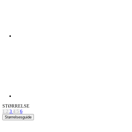
STØRRELSE
1
2
3
4
5
6
Størrelsesguide
Ikke på lager
Gratis levering
Původní cena
kr 2 490
Pris
kr 1 990
SE ETTER TILGJENGELIGHET