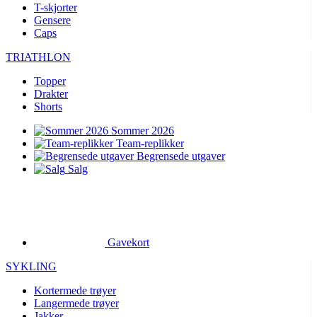
T-skjorter
Gensere
Caps
TRIATHLON
Topper
Drakter
Shorts
Sommer 2026
Team-replikker
Begrensede utgaver
Salg
Gavekort
SYKLING
Kortermede trøyer
Langermede trøyer
Jakker
Shorts
Lange bukser
Varmere
Hansker