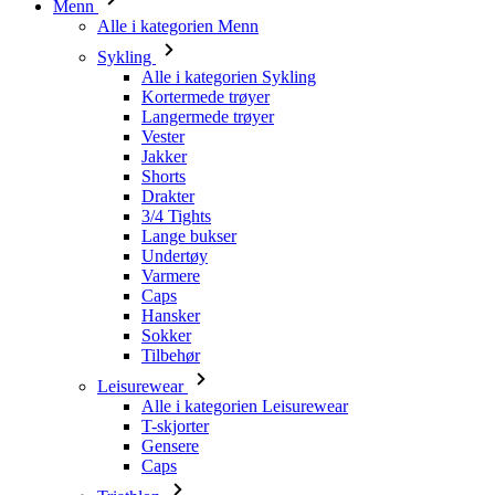
Kortermede trøyer
Langermede trøyer
Vester
Jakker
Shorts
Drakter
3/4 Tights
Lange bukser
Undertøy
Varmere
Caps
Hansker
Sokker
Tilbehør
Leisurewear
Alle i kategorien Leisurewear
T-skjorter
Gensere
Caps
Triathlon
Alle i kategorien Triathlon
Topper
Drakter
Shorts