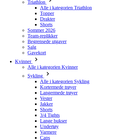
Triathlon
Alle i kategorien Triathlon
Topper
Drakter
Shorts
Sommer 2026
Team-replikker
Begrensede utgaver
Salg
Gavekort
Kvinner
Alle i kategorien Kvinner
Sykling
Alle i kategorien Sykling
Kortermede trøyer
Langermede trøyer
Vester
Jakker
Shorts
3/4 Tights
Lange bukser
Undertøy
Varmere
Caps