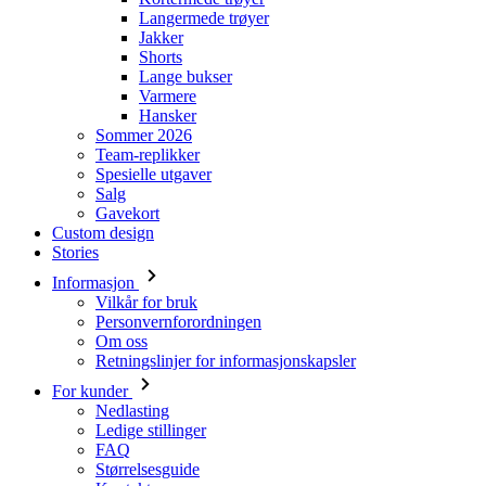
Langermede trøyer
Jakker
Shorts
Lange bukser
Varmere
Hansker
Sommer 2026
Team-replikker
Spesielle utgaver
Salg
Gavekort
Custom design
Stories
Informasjon
Vilkår for bruk
Personvernforordningen
Om oss
Retningslinjer for informasjonskapsler
For kunder
Nedlasting
Ledige stillinger
FAQ
Størrelsesguide