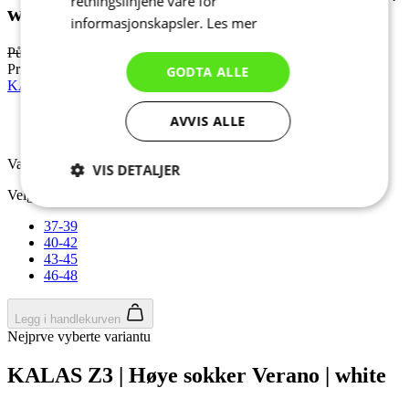
retningslinjene våre for
white | DAME
informasjonskapsler.
Les mer
Původní cena
kr 1 849
Pris
kr 1 665
GODTA ALLE
KALAS Z3 | Høye sokker Verano | white
AVVIS ALLE
Varm sommer
Varm sommer
VIS DETALJER
Velg størrelse:
Strengt
Ytelse
Målretting
nødvendig
37-39
40-42
43-45
46-48
Funksjonalitet
Ugradert
Legg i handlekurven
Nejprve vyberte variantu
KALAS Z3 | Høye sokker Verano | white