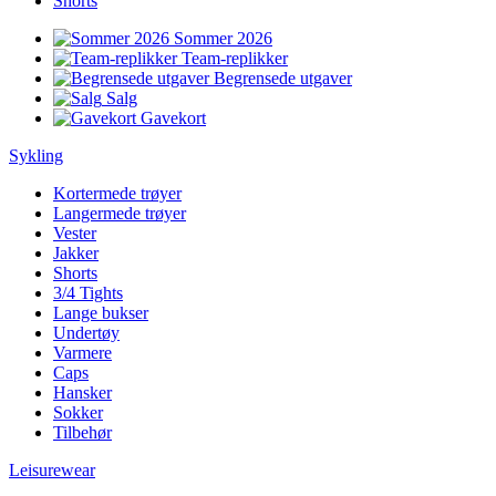
Shorts
Sommer 2026
Team-replikker
Begrensede utgaver
Salg
Gavekort
Sykling
Kortermede trøyer
Langermede trøyer
Vester
Jakker
Shorts
3/4 Tights
Lange bukser
Undertøy
Varmere
Caps
Hansker
Sokker
Tilbehør
Leisurewear