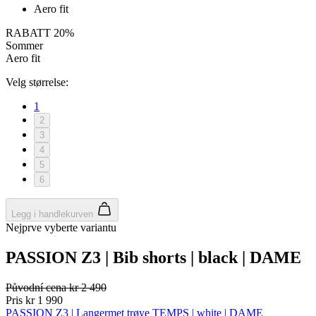
Aero fit
RABATT 20%
Sommer
Aero fit
Velg størrelse:
1
2
3
4
5
6
Legg i handlekurven
Nejprve vyberte variantu
PASSION Z3 | Bib shorts | black | DAME
Původní cena
kr 2 490
Pris
kr 1 990
PASSION Z3 | Langermet trøye TEMPS | white | DAME