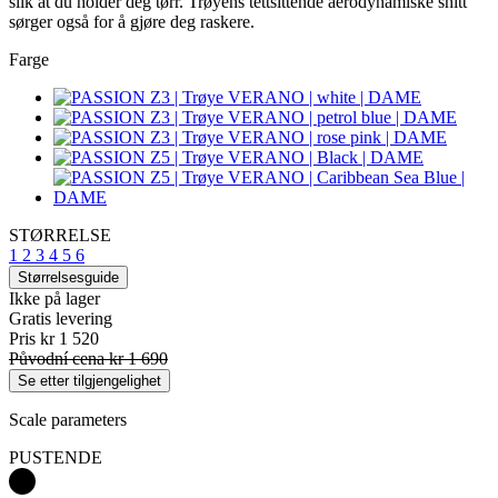
slik at du holder deg tørr. Trøyens tettsittende aerodynamiske snitt
sørger også for å gjøre deg raskere.
Farge
STØRRELSE
1
2
3
4
5
6
Størrelsesguide
Ikke på lager
Gratis levering
Pris
kr 1 520
Původní cena
kr 1 690
Se etter tilgjengelighet
Scale parameters
PUSTENDE