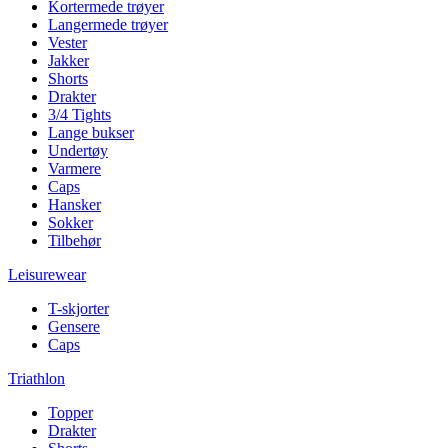
Kortermede trøyer
Langermede trøyer
Vester
Jakker
Shorts
Drakter
3/4 Tights
Lange bukser
Undertøy
Varmere
Caps
Hansker
Sokker
Tilbehør
Leisurewear
T-skjorter
Gensere
Caps
Triathlon
Topper
Drakter