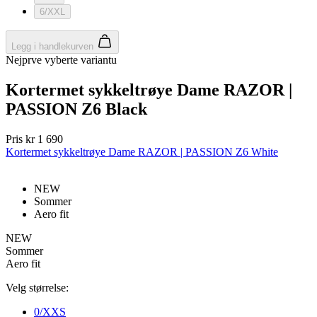
Privacy Policy
6/XXL
Legg i handlekurven
Nejprve vyberte variantu
Kortermet sykkeltrøye Dame RAZOR |
PASSION Z6 Black
ipCountry
www.kalaswear.no
1 år
Pris
kr 1 690
Kortermet sykkeltrøye Dame RAZOR | PASSION Z6 White
NEW
PHPSESSID
Sesjon
PHP.net
Sommer
www.kalaswear.no
Aero fit
NEW
Sommer
Aero fit
Velg størrelse:
0/XXS