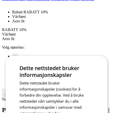
Rabatt RABATT 10%
Vår/høst
Aero fit
RABATT 10%
Vår/høst
Aero fit
Velg størrelse:
1
2
Dette nettstedet bruker
3
4
informasjonskapsler
5
6
Dette nettstedet bruker
informasjonskapsler (cookies) for å
Legg i handlekurven
forbedre din opplevelse. Ved å bruke
Nejprve vyberte variantu
nettstedet vårt samtykker du i alle
informasjonskapsler i samsvar med
PASSION Z3 | Langermet trøye TEMPS |