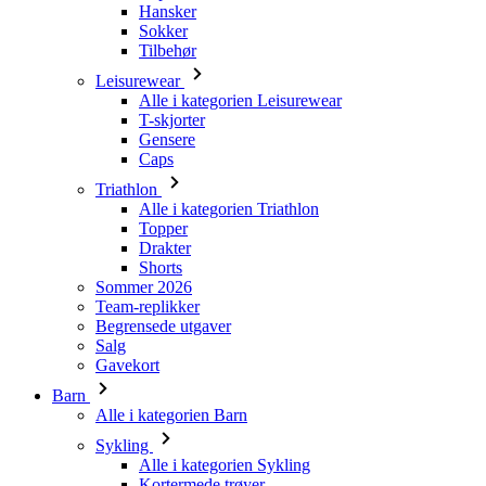
Hansker
Sokker
Tilbehør
Leisurewear
Alle i kategorien Leisurewear
T-skjorter
Gensere
Caps
Triathlon
Alle i kategorien Triathlon
Topper
Drakter
Shorts
Sommer 2026
Team-replikker
Begrensede utgaver
Salg
Gavekort
Barn
Alle i kategorien Barn
Sykling
Alle i kategorien Sykling
Kortermede trøyer