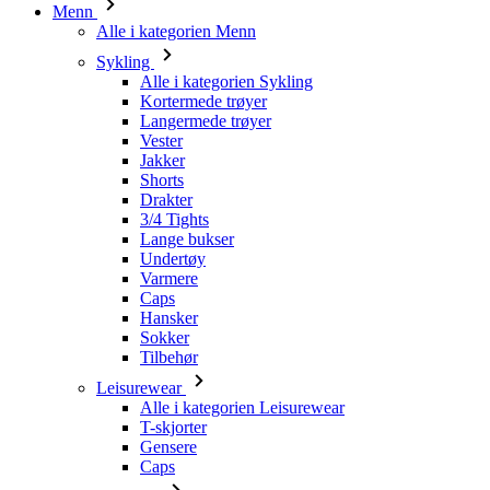
Menn
Alle i kategorien Menn
Sykling
Alle i kategorien Sykling
Kortermede trøyer
Langermede trøyer
Vester
Jakker
Shorts
Drakter
3/4 Tights
Lange bukser
Undertøy
Varmere
Caps
Hansker
Sokker
Tilbehør
Leisurewear
Alle i kategorien Leisurewear
T-skjorter
Gensere
Caps