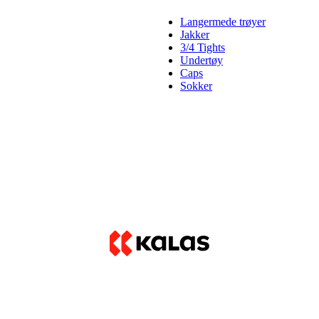
Langermede trøyer
Jakker
3/4 Tights
Undertøy
Caps
Sokker