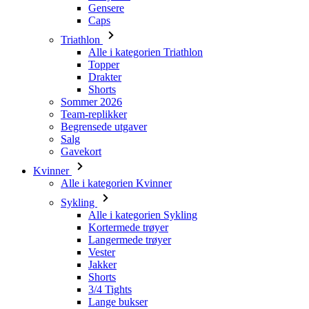
Topper
Drakter
Shorts
Sommer 2026
Team-replikker
Begrensede utgaver
Salg
Gavekort
Kvinner
Alle i kategorien Kvinner
Sykling
Alle i kategorien Sykling
Kortermede trøyer
Langermede trøyer
Vester
Jakker
Shorts
3/4 Tights
Lange bukser
Undertøy
Varmere
Caps
Hansker
Sokker