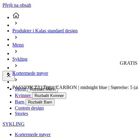
Přejít na obsah
Produkter i Kalas standard design
Menn
Sykling
GRATIS 
Kortermede trøyer
PASSION Z3 | Trøye CARBON | midnight blue | Størrelse: 5
(a
Menn
Rozbalit Menn
Kvinner
Rozbalit Kvinner
Barn
Rozbalit Barn
Custom design
Stories
SYKLING
Kortermede trøyer