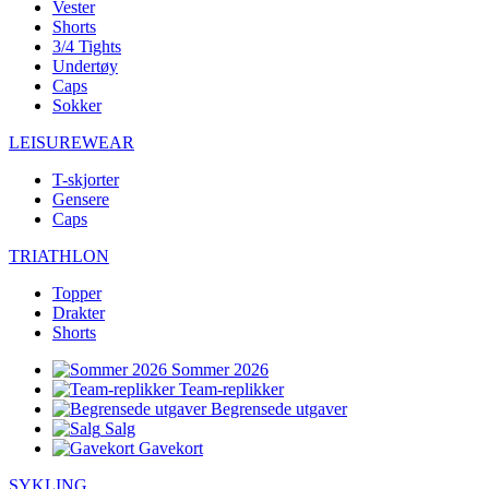
Vester
Shorts
3/4 Tights
Undertøy
Caps
Sokker
LEISUREWEAR
T-skjorter
Gensere
Caps
TRIATHLON
Topper
Drakter
Shorts
Sommer 2026
Team-replikker
Begrensede utgaver
Salg
Gavekort
SYKLING