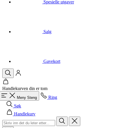
Salg
Gavekort
Handlekurven din er tom
Ring
Meny
Steng
Søk
Handlekurv
Menn
Alle i kategorien Menn