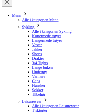
Sykling
Alle i kategorien Sykling
Kortermede trøyer
Langermede trøyer
Vester
Jakker
Shorts
Drakter
3/4 Tights
Lange bukser
Undertøy
Varmere
Caps
Hansker
Sokker
Tilbehør
Leisurewear
Alle i kategorien Leisurewear
T-skjorter
Gensere
Caps
Triathlon
Alle i kategorien Triathlon