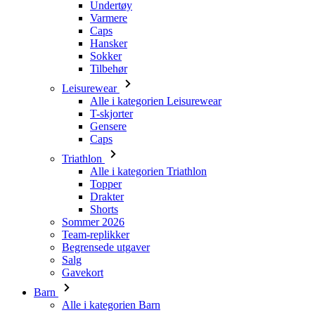
Tilbehør
Leisurewear
Alle i kategorien Leisurewear
T-skjorter
Gensere
Caps
Triathlon
Alle i kategorien Triathlon
Topper
Drakter
Shorts
Sommer 2026
Team-replikker
Begrensede utgaver
Salg
Gavekort
Barn
Alle i kategorien Barn
Sykling
Alle i kategorien Sykling
Kortermede trøyer
Langermede trøyer
Jakker