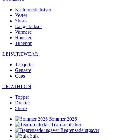
Kortermede trøyer
Vester
Shorts
Lange bukser
Varmere
Hansker
Tilbehør
LEISUREWEAR
T-skjorter
Gensere
Caps
TRIATHLON
Topper
Drakter
Shorts
Sommer 2026
Team-replikker
Begrensede utgaver
Salg