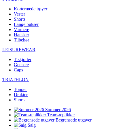
Kortermede trøyer
Vester
Shorts
Lange bukser
Varmere
Hansker
Tilbehør
LEISUREWEAR
T-skjorter
Gensere
Caps
TRIATHLON
Topper
Drakter
Shorts
Sommer 2026
Team-replikker
Begrensede utgaver
Salg