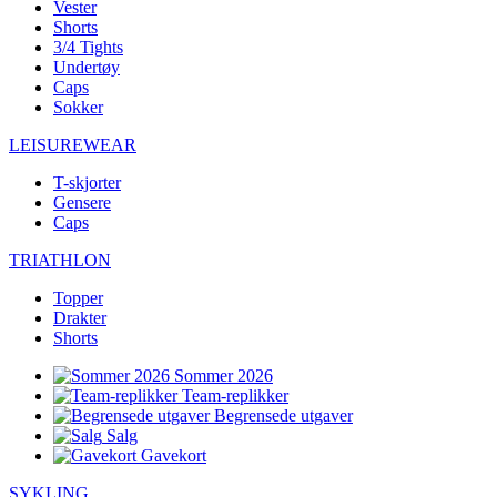
Vester
Shorts
3/4 Tights
Undertøy
Caps
Sokker
LEISUREWEAR
T-skjorter
Gensere
Caps
TRIATHLON
Topper
Drakter
Shorts
Sommer 2026
Team-replikker
Begrensede utgaver
Salg
Gavekort
SYKLING