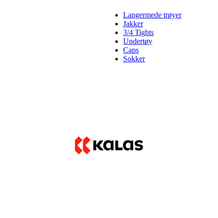
Langermede trøyer
Jakker
3/4 Tights
Undertøy
Caps
Sokker