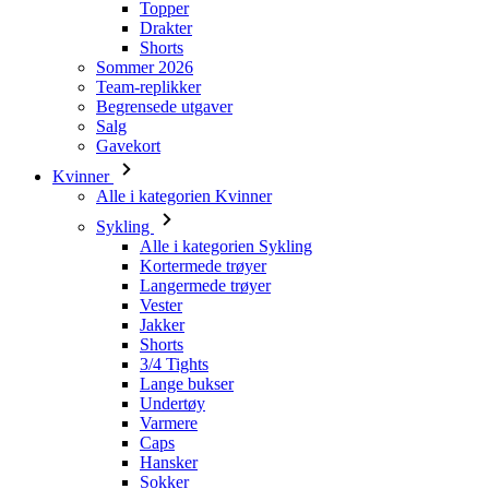
Begrensede utgaver
Salg
Gavekort
Kvinner
Alle i kategorien Kvinner
Sykling
Alle i kategorien Sykling
Kortermede trøyer
Langermede trøyer
Vester
Jakker
Shorts
3/4 Tights
Lange bukser
Undertøy
Varmere
Caps
Hansker
Sokker
Tilbehør
Leisurewear
Alle i kategorien Leisurewear
T-skjorter