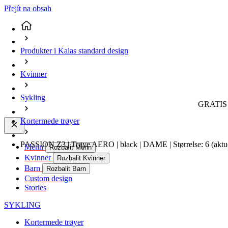
Přejít na obsah
Produkter i Kalas standard design
Kvinner
Sykling
GRATIS 
Kortermede trøyer
PASSION Z3 | Trøye AERO | black | DAME | Størrelse: 6
(aktu
Menn
Rozbalit Menn
Kvinner
Rozbalit Kvinner
Barn
Rozbalit Barn
Custom design
Stories
SYKLING
Kortermede trøyer