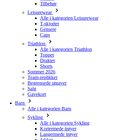
Gensere
Caps
Triathlon
Alle i kategorien Triathlon
Topper
Drakter
Shorts
Sommer 2026
Team-replikker
Begrensede utgaver
Salg
Gavekort
Barn
Alle i kategorien Barn
Sykling
Alle i kategorien Sykling
Kortermede trøyer
Langermede trøyer
Jakker
Shorts
Lange bukser
Varmere
Hansker