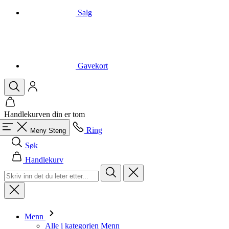
Gavekort
Handlekurven din er tom
Ring
Meny
Steng
Søk
Handlekurv
Menn
Alle i kategorien Menn
Sykling
Alle i kategorien Sykling
Kortermede trøyer
Langermede trøyer