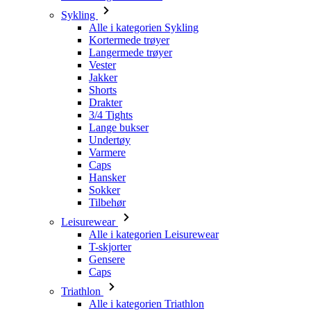
Vester
Jakker
Shorts
Drakter
3/4 Tights
Lange bukser
Undertøy
Varmere
Caps
Hansker
Sokker
Tilbehør
Leisurewear
Alle i kategorien Leisurewear
T-skjorter
Gensere
Caps
Triathlon
Alle i kategorien Triathlon
Topper
Drakter
Shorts
Sommer 2026
Team-replikker