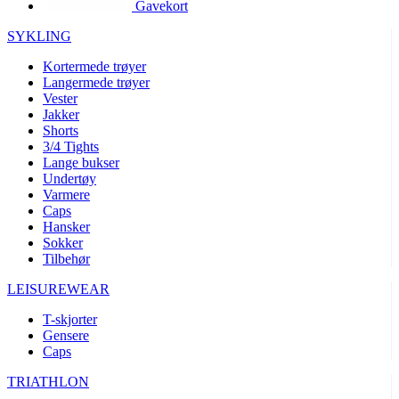
Gavekort
product[10002003]
www.kalaswear.no
1 år
product[10008321]
www.kalaswear.no
1 år
SYKLING
product[10008355]
www.kalaswear.no
1 år
Kortermede trøyer
Langermede trøyer
product[10008358]
www.kalaswear.no
1 år
Vester
product[10008307]
www.kalaswear.no
1 år
Jakker
Shorts
product[10001916]
www.kalaswear.no
1 år
3/4 Tights
Lange bukser
product[10008445]
www.kalaswear.no
1 år
Undertøy
product[10008386]
www.kalaswear.no
1 år
Varmere
Caps
product[10001942]
www.kalaswear.no
1 år
Hansker
product[10008339]
www.kalaswear.no
1 år
Sokker
Tilbehør
product[10001964]
www.kalaswear.no
1 år
LEISUREWEAR
product[10001960]
www.kalaswear.no
1 år
T-skjorter
product[10007455]
www.kalaswear.no
1 år
Gensere
product[10002025]
www.kalaswear.no
1 år
Caps
product[10008337]
www.kalaswear.no
1 år
TRIATHLON
product[10009599]
www.kalaswear.no
1 år