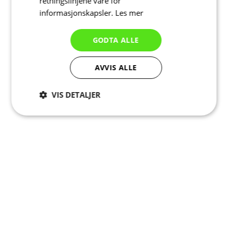
retningslinjene våre for
informasjonskapsler.
Les mer
GODTA ALLE
AVVIS ALLE
VIS DETALJER
Strengt
Ytelse
Målretting
nødvendig
Funksjonalitet
Ugradert