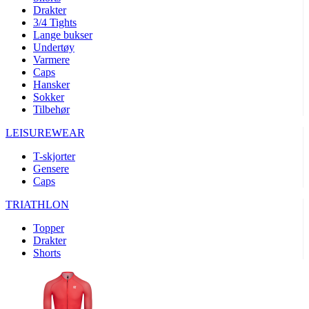
product[10008324]
www.kalaswear.no
1 år
Drakter
3/4 Tights
product[10001932]
www.kalaswear.no
1 år
Lange bukser
product[10007921]
www.kalaswear.no
1 år
Undertøy
Varmere
product[10009761]
www.kalaswear.no
1 år
Caps
Hansker
product[10002046]
www.kalaswear.no
1 år
Sokker
product[10008382]
www.kalaswear.no
1 år
Tilbehør
product[10008388]
www.kalaswear.no
1 år
LEISUREWEAR
product[10009744]
www.kalaswear.no
1 år
T-skjorter
product[10009975]
www.kalaswear.no
1 år
Gensere
Caps
product[10009978]
www.kalaswear.no
1 år
TRIATHLON
product[10001904]
www.kalaswear.no
1 år
product[10002002]
www.kalaswear.no
1 år
Topper
Drakter
product[10010109]
www.kalaswear.no
1 år
Shorts
product[10002308]
www.kalaswear.no
1 år
product[10008415]
www.kalaswear.no
1 år
product[10009739]
www.kalaswear.no
1 år