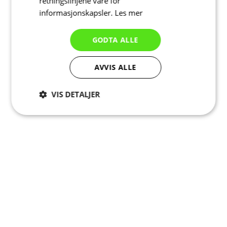
retningslinjene våre for
informasjonskapsler.
Les mer
GODTA ALLE
AVVIS ALLE
VIS DETALJER
Strengt
Ytelse
Målretting
nødvendig
Funksjonalitet
Ugradert