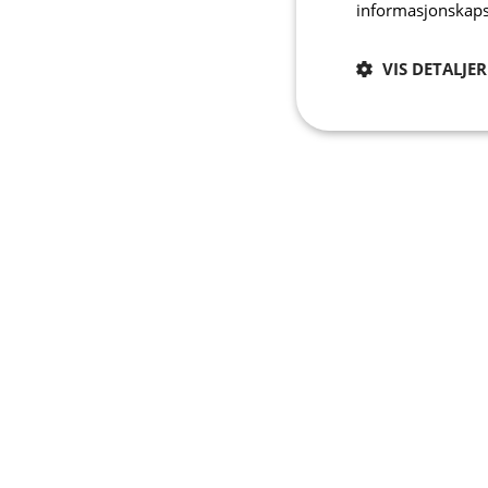
informasjonskaps
VIS DETALJER
Strengt
nødvendig
Strengt nødvendige i
Nettstedet kan ikke b
Navn
CookieScriptConse