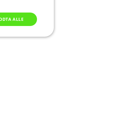
ODTA ALLE
Ugradert
ontoadministrasjon.
av Cookie-
illingene for
er nødvendig at