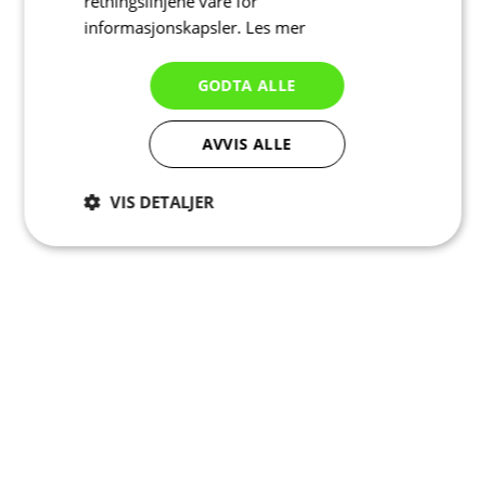
retningslinjene våre for
informasjonskapsler.
Les mer
GODTA ALLE
AVVIS ALLE
VIS DETALJER
Strengt
Ytelse
Målretting
nødvendig
Funksjonalitet
Ugradert