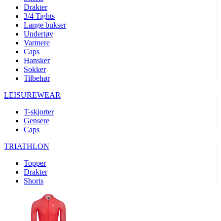
product[10008324]
www.kalaswear.no
1 år
Drakter
3/4 Tights
product[10001932]
www.kalaswear.no
1 år
Lange bukser
product[10007921]
www.kalaswear.no
1 år
Undertøy
Varmere
product[10009761]
www.kalaswear.no
1 år
Caps
Hansker
product[10002046]
www.kalaswear.no
1 år
Sokker
product[10008382]
www.kalaswear.no
1 år
Tilbehør
product[10008388]
www.kalaswear.no
1 år
LEISUREWEAR
product[10009744]
www.kalaswear.no
1 år
T-skjorter
product[10009975]
www.kalaswear.no
1 år
Gensere
Caps
product[10009978]
www.kalaswear.no
1 år
TRIATHLON
product[10001904]
www.kalaswear.no
1 år
product[10002002]
www.kalaswear.no
1 år
Topper
Drakter
product[10010109]
www.kalaswear.no
1 år
Shorts
product[10002308]
www.kalaswear.no
1 år
product[10008415]
www.kalaswear.no
1 år
product[10009739]
www.kalaswear.no
1 år