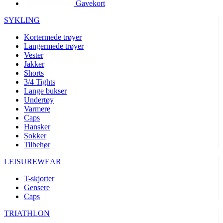
Gavekort
product[10002003]
www.kalaswear.no
1 år
product[10008321]
www.kalaswear.no
1 år
SYKLING
product[10008355]
www.kalaswear.no
1 år
Kortermede trøyer
Langermede trøyer
product[10008358]
www.kalaswear.no
1 år
Vester
product[10008307]
www.kalaswear.no
1 år
Jakker
Shorts
product[10001916]
www.kalaswear.no
1 år
3/4 Tights
Lange bukser
product[10008445]
www.kalaswear.no
1 år
Undertøy
product[10008386]
www.kalaswear.no
1 år
Varmere
Caps
product[10001942]
www.kalaswear.no
1 år
Hansker
product[10008339]
www.kalaswear.no
1 år
Sokker
Tilbehør
product[10001964]
www.kalaswear.no
1 år
LEISUREWEAR
product[10001960]
www.kalaswear.no
1 år
T-skjorter
product[10007455]
www.kalaswear.no
1 år
Gensere
product[10002025]
www.kalaswear.no
1 år
Caps
product[10008337]
www.kalaswear.no
1 år
TRIATHLON
product[10009599]
www.kalaswear.no
1 år