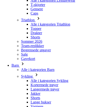
Alle i kategorien Triathlon
Topper
Drakter
Shorts
Sommer 2026
Team-replikker
Begrensede utgaver
Salg
Gavekort
Barn
Alle i kategorien Barn
Sykling
Alle i kategorien Sykling
Kortermede trøyer
Langermede trøyer
Jakker
Shorts
Lange bukser
Varmere
Hansker
Sommer 2026
Team-replikker
Spesielle utgaver