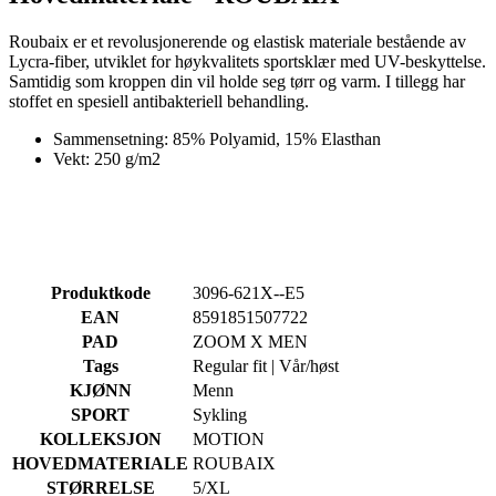
stoffet en spesiell antibakteriell behandling.
Sammensetning: 85% Polyamid, 15% Elasthan
Vekt: 250 g/m2
Produktkode
3096-621X--E5
EAN
8591851507722
PAD
ZOOM X MEN
Tags
Regular fit | Vår/høst
KJØNN
Menn
SPORT
Sykling
KOLLEKSJON
MOTION
HOVEDMATERIALE
ROUBAIX
STØRRELSE
5/XL
Tilbehør
RIDE CARE | Chamois Cream 100 ml