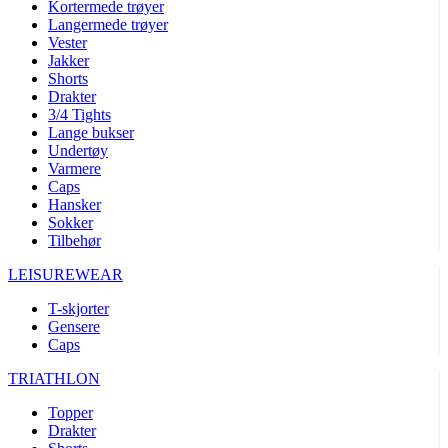
Kortermede trøyer
Langermede trøyer
Vester
Jakker
Shorts
Drakter
3/4 Tights
Lange bukser
Undertøy
Varmere
Caps
Hansker
Sokker
Tilbehør
LEISUREWEAR
T-skjorter
Gensere
Caps
TRIATHLON
Topper
Drakter