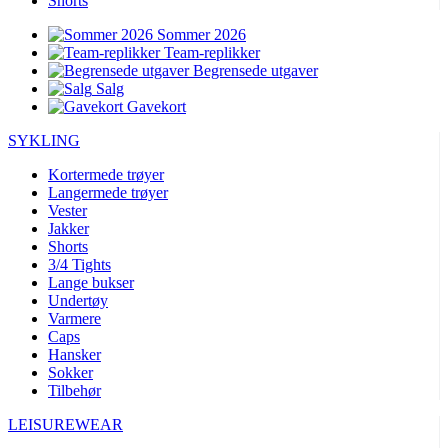
Shorts
Sommer 2026
Team-replikker
Begrensede utgaver
Salg
Gavekort
SYKLING
Kortermede trøyer
Langermede trøyer
Vester
Jakker
Shorts
3/4 Tights
Lange bukser
Undertøy
Varmere
Caps
Hansker
Sokker
Tilbehør
LEISUREWEAR