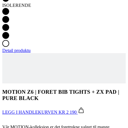
Detail produktu
MOTION Z6 | FORET BIB TIGHTS + ZX PAD |
PURE BLACK
LEGG I HANDLEKURVEN
KR 2 190
Vår MOTION-kolleksjon er det foretrukne valget til mange
sykkelklubber og bedriftskunder som ønsker et bredt utvalg av
slitesterkt og prisgunstig utstyr som presterer fantastisk. Disse
bestselgerne er perfekte for klubbturer, sportslige arrangementer og
Gran Fondo-løp, og de er laget av velprøvde materialer.