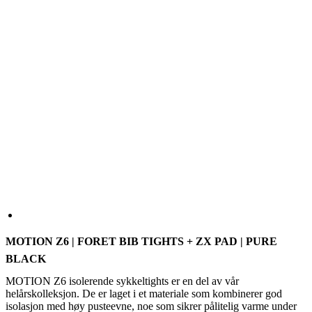
MOTION Z6 | FORET BIB TIGHTS + ZX PAD | PURE
BLACK
MOTION Z6 isolerende sykkeltights er en del av vår
helårskolleksjon. De er laget i et materiale som kombinerer god
isolasjon med høy pusteevne, noe som sikrer pålitelig varme under
kaldere forhold. Nederst på bena er det silikongriper som holder
tightsen stabilt på plass gjennom hele turen, slik at komforten blir
optimal.
FARGE