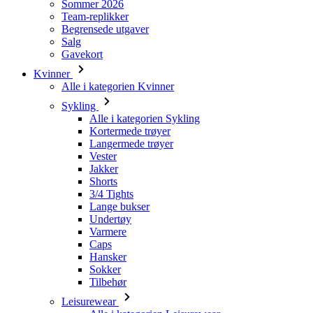
Kvinner
Alle i kategorien Kvinner
Sykling
Alle i kategorien Sykling
Kortermede trøyer
Langermede trøyer
Vester
Jakker
Shorts
3/4 Tights
Lange bukser
Undertøy
Varmere
Caps
Hansker
Sokker
Tilbehør
Leisurewear
Alle i kategorien Leisurewear
T-skjorter
Gensere
Caps
Triathlon