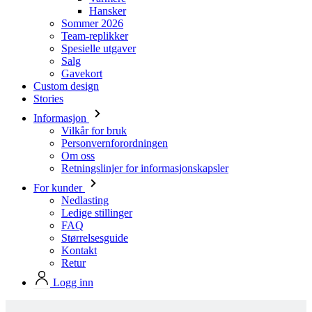
Salg
Gavekort
Custom design
Stories
Informasjon
Vilkår for bruk
Personvernforordningen
Om oss
Retningslinjer for informasjonskapsler
For kunder
Nedlasting
Ledige stillinger
FAQ
Størrelsesguide
Kontakt
Retur
Logg inn
Produkter i Kalas standard design