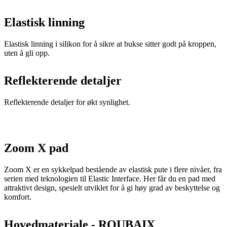
Elastisk linning i silikon for å sikre at bukse sitter godt på kroppen,
uten å gli opp.
Reflekterende detaljer
Reflekterende detaljer for økt synlighet.
Zoom X pad
Zoom X er en sykkelpad bestående av elastisk pute i flere nivåer, fra
serien med teknologien til Elastic Interface. Her får du en pad med
attraktivt design, spesielt utviklet for å gi høy grad av beskyttelse og
komfort.
Hovedmateriale - ROUBAIX
Roubaix er et revolusjonerende og elastisk materiale bestående av
Lycra-fiber, utviklet for høykvalitets sportsklær med UV-beskyttelse.
Samtidig som kroppen din vil holde seg tørr og varm. I tillegg har