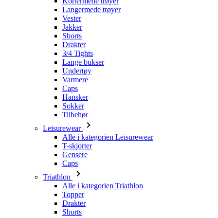
Drakter
3/4 Tights
Lange bukser
Undertøy
Varmere
Caps
Hansker
Sokker
Tilbehør
Leisurewear
Alle i kategorien Leisurewear
T-skjorter
Gensere
Caps
Triathlon
Alle i kategorien Triathlon
Topper
Drakter
Shorts
Sommer 2026
Team-replikker
Begrensede utgaver
Salg
Gavekort