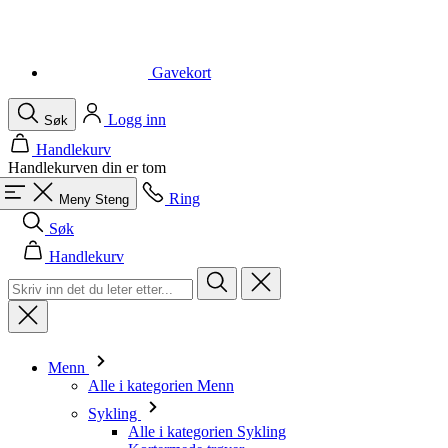
Logg inn
Søk
Handlekurv
Handlekurven din er tom
Ring
Meny
Steng
Søk
Handlekurv
Menn
Alle i kategorien Menn
Sykling
Alle i kategorien Sykling
Kortermede trøyer
Langermede trøyer
Vester
Jakker
Shorts