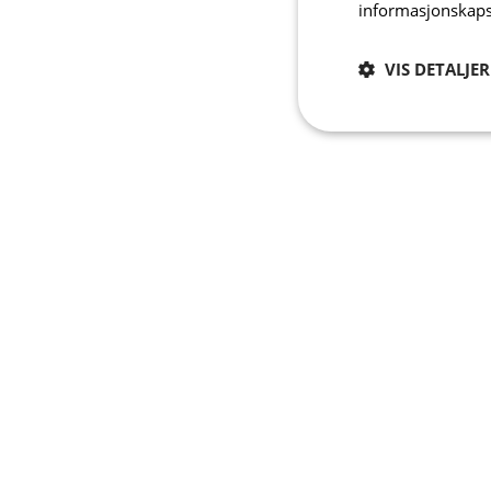
informasjonskaps
VIS DETALJER
Strengt
nødvendig
Strengt nødvendige i
Nettstedet kan ikke b
Navn
CookieScriptConse