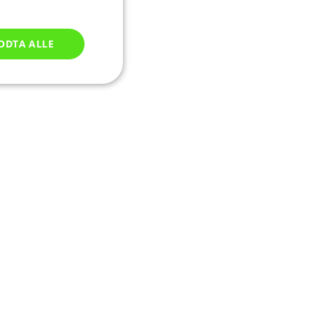
ODTA ALLE
Ugradert
ontoadministrasjon.
av Cookie-
illingene for
er nødvendig at