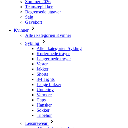
Sommer 2026
Team-replikker
Begrensede utgaver
Salg
Gavekort
Kvinner
Alle i kategorien Kvinner
Sykling
Alle i kategorien Sykling
Kortermede trøyer
Langermede trøyer
Vester
Jakker
Shorts
3/4 Tights
Lange bukser
Undertøy
Varmere
Caps
Hansker
Sokker
Tilbehør
Leisurewear