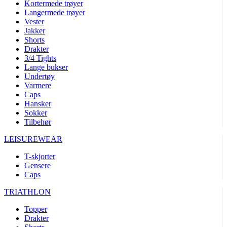
Kortermede trøyer
Langermede trøyer
Vester
Jakker
Shorts
Drakter
3/4 Tights
Lange bukser
Undertøy
Varmere
Caps
Hansker
Sokker
Tilbehør
LEISUREWEAR
T-skjorter
Gensere
Caps
TRIATHLON
Topper
Drakter