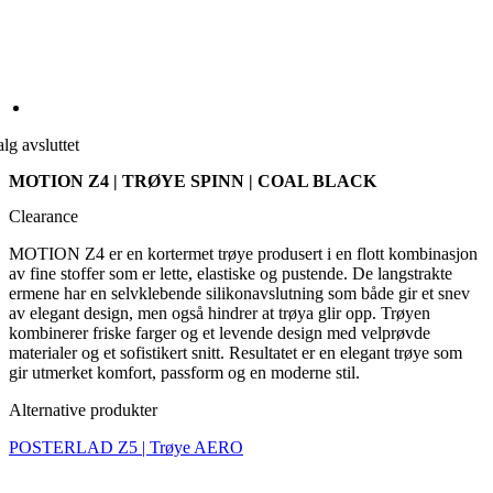
lg avsluttet
MOTION Z4 | TRØYE SPINN | COAL BLACK
Clearance
MOTION Z4 er en kortermet trøye produsert i en flott kombinasjon
av fine stoffer som er lette, elastiske og pustende. De langstrakte
ermene har en selvklebende silikonavslutning som både gir et snev
av elegant design, men også hindrer at trøya glir opp. Trøyen
kombinerer friske farger og et levende design med velprøvde
materialer og et sofistikert snitt. Resultatet er en elegant trøye som
gir utmerket komfort, passform og en moderne stil.
Alternative produkter
POSTERLAD Z5 | Trøye AERO