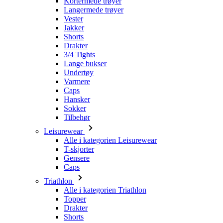
Kortermede trøyer
Langermede trøyer
Vester
Jakker
Shorts
Drakter
3/4 Tights
Lange bukser
Undertøy
Varmere
Caps
Hansker
Sokker
Tilbehør
Leisurewear
Alle i kategorien Leisurewear
T-skjorter
Gensere
Caps
Triathlon
Alle i kategorien Triathlon
Topper
Drakter
Shorts