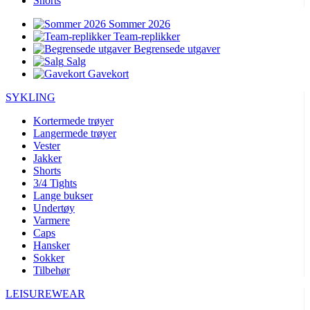
Shorts
Sommer 2026
Team-replikker
Begrensede utgaver
Salg
Gavekort
SYKLING
Kortermede trøyer
Langermede trøyer
Vester
Jakker
Shorts
3/4 Tights
Lange bukser
Undertøy
Varmere
Caps
Hansker
Sokker
Tilbehør
LEISUREWEAR