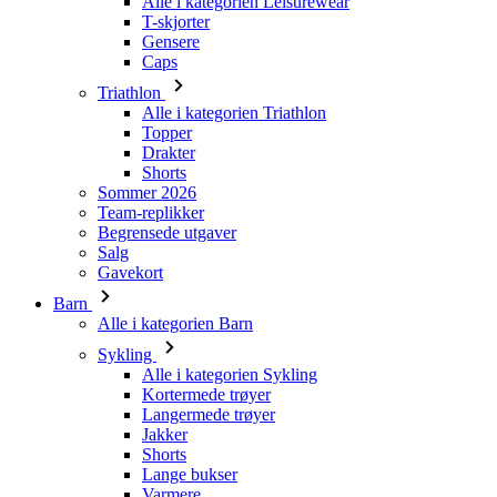
Alle i kategorien Leisurewear
T-skjorter
Gensere
Caps
Triathlon
Alle i kategorien Triathlon
Topper
Drakter
Shorts
Sommer 2026
Team-replikker
Begrensede utgaver
Salg
Gavekort
Barn
Alle i kategorien Barn
Sykling
Alle i kategorien Sykling
Kortermede trøyer
Langermede trøyer
Jakker
Shorts
Lange bukser
Varmere