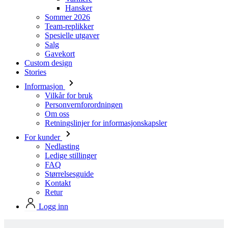
Hansker
Sommer 2026
Team-replikker
Spesielle utgaver
Salg
Gavekort
Custom design
Stories
Informasjon
Vilkår for bruk
Personvernforordningen
Om oss
Retningslinjer for informasjonskapsler
For kunder
Nedlasting
Ledige stillinger
FAQ
Størrelsesguide
Kontakt
Retur
Logg inn