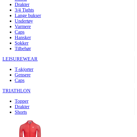
product[10008324]
www.kalaswear.no
1 år
Drakter
3/4 Tights
product[10001932]
www.kalaswear.no
1 år
Lange bukser
product[10007921]
www.kalaswear.no
1 år
Undertøy
Varmere
product[10009761]
www.kalaswear.no
1 år
Caps
Hansker
product[10002046]
www.kalaswear.no
1 år
Sokker
product[10008382]
www.kalaswear.no
1 år
Tilbehør
product[10008388]
www.kalaswear.no
1 år
LEISUREWEAR
product[10009744]
www.kalaswear.no
1 år
T-skjorter
product[10009975]
www.kalaswear.no
1 år
Gensere
Caps
product[10009978]
www.kalaswear.no
1 år
TRIATHLON
product[10001904]
www.kalaswear.no
1 år
product[10002002]
www.kalaswear.no
1 år
Topper
Drakter
product[10010109]
www.kalaswear.no
1 år
Shorts
product[10002308]
www.kalaswear.no
1 år
product[10008415]
www.kalaswear.no
1 år
product[10009739]
www.kalaswear.no
1 år