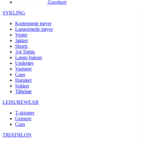
Gavekort
product[10002003]
www.kalaswear.no
1 år
product[10008321]
www.kalaswear.no
1 år
SYKLING
product[10008355]
www.kalaswear.no
1 år
Kortermede trøyer
Langermede trøyer
product[10008358]
www.kalaswear.no
1 år
Vester
product[10008307]
www.kalaswear.no
1 år
Jakker
Shorts
product[10001916]
www.kalaswear.no
1 år
3/4 Tights
Lange bukser
product[10008445]
www.kalaswear.no
1 år
Undertøy
product[10008386]
www.kalaswear.no
1 år
Varmere
Caps
product[10001942]
www.kalaswear.no
1 år
Hansker
product[10008339]
www.kalaswear.no
1 år
Sokker
Tilbehør
product[10001964]
www.kalaswear.no
1 år
LEISUREWEAR
product[10001960]
www.kalaswear.no
1 år
T-skjorter
product[10007455]
www.kalaswear.no
1 år
Gensere
product[10002025]
www.kalaswear.no
1 år
Caps
product[10008337]
www.kalaswear.no
1 år
TRIATHLON
product[10009599]
www.kalaswear.no
1 år