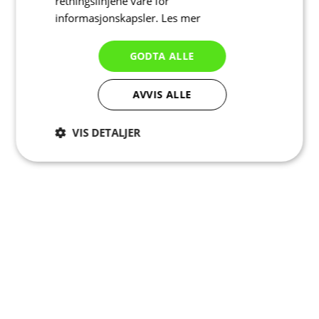
retningslinjene våre for
informasjonskapsler.
Les mer
GODTA ALLE
AVVIS ALLE
VIS DETALJER
Strengt
Ytelse
Målretting
nødvendig
Funksjonalitet
Ugradert