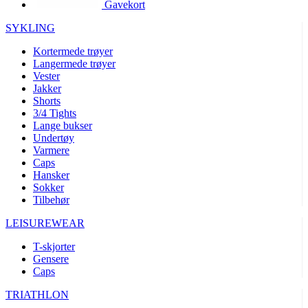
Gavekort
product[10002003]
www.kalaswear.no
1 år
product[10008321]
www.kalaswear.no
1 år
SYKLING
product[10008355]
www.kalaswear.no
1 år
Kortermede trøyer
Langermede trøyer
product[10008358]
www.kalaswear.no
1 år
Vester
product[10008307]
www.kalaswear.no
1 år
Jakker
Shorts
product[10001916]
www.kalaswear.no
1 år
3/4 Tights
Lange bukser
product[10008445]
www.kalaswear.no
1 år
Undertøy
product[10008386]
www.kalaswear.no
1 år
Varmere
Caps
product[10001942]
www.kalaswear.no
1 år
Hansker
product[10008339]
www.kalaswear.no
1 år
Sokker
Tilbehør
product[10001964]
www.kalaswear.no
1 år
LEISUREWEAR
product[10001960]
www.kalaswear.no
1 år
T-skjorter
product[10007455]
www.kalaswear.no
1 år
Gensere
product[10002025]
www.kalaswear.no
1 år
Caps
product[10008337]
www.kalaswear.no
1 år
TRIATHLON
product[10009599]
www.kalaswear.no
1 år