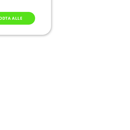
ODTA ALLE
Ugradert
ontoadministrasjon.
av Cookie-
illingene for
er nødvendig at