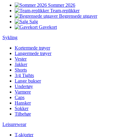
Sommer 2026
Team-replikker
Begrensede utgaver
Salg
Gavekort
Sykling
Kortermede trøyer
Langermede trøyer
Vester
Jakker
Shorts
3/4 Tights
Lange bukser
Undertøy
Varmere
Caps
Hansker
Sokker
Tilbehør
Leisurewear
T-skjorter