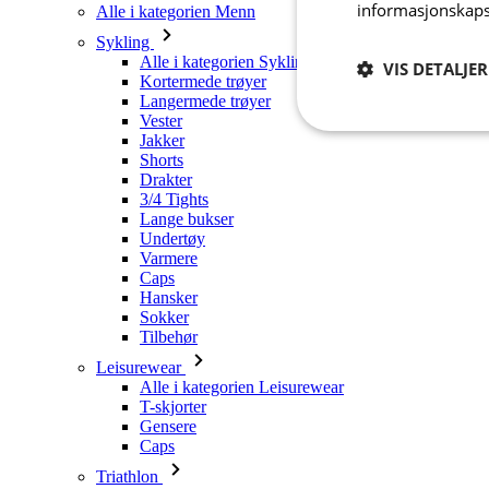
informasjonskaps
Alle i kategorien Menn
Sykling
Alle i kategorien Sykling
VIS DETALJER
Kortermede trøyer
Langermede trøyer
Vester
Strengt
Jakker
nødvendig
Shorts
Drakter
3/4 Tights
Lange bukser
Undertøy
Varmere
Caps
Hansker
Sokker
Tilbehør
Strengt nødvendige i
Nettstedet kan ikke b
Leisurewear
Alle i kategorien Leisurewear
Navn
T-skjorter
Gensere
Caps
CookieScriptConse
Triathlon