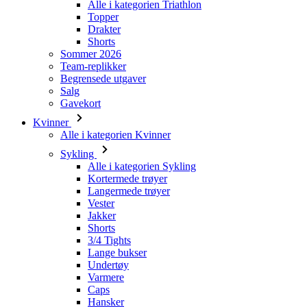
Alle i kategorien Triathlon
Topper
VISITOR_PRIVACY_
Drakter
Shorts
Sommer 2026
Team-replikker
Begrensede utgaver
ipCountry
Salg
Gavekort
PHPSESSID
Kvinner
Alle i kategorien Kvinner
Sykling
Alle i kategorien Sykling
Kortermede trøyer
laravel_session
Langermede trøyer
Vester
Jakker
Shorts
3/4 Tights
Navn
Navn
Lange bukser
Navn
Undertøy
Navn
__Secure-
product[10002079]
Varmere
ROLLOUT_TOKEN
_bra_perfor
product[10007464]
Caps
_bra_target
_ga
Hansker