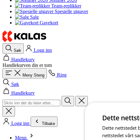
Sommer 2026
Team-replikker
Spesielle utgaver
Salg
Gavekort
Logg inn
Søk
Handlekurv
Handlekurven din er tom
Ring
Meny
Steng
Søk
Handlekurv
Dette netts
Logg inn
Tilbake
Dette nettstedet 
nettstedet vårt s
Menn