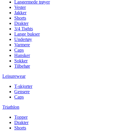
Langermede trøyer
Vester
Jakker
Shorts
Drakter
3/4 Tights
Lange bukser
Undertøy
Varmere
Caps
Hansker
Sokker
Tilbehør
Leisurewear
T-skjorter
Gensere
Caps
Triathlon
Topper
Drakter
Shorts