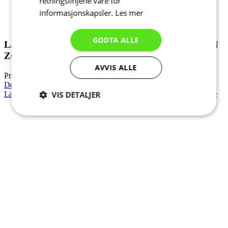
retningslinjene våre for
NEW
informasjonskapsler.
Les mer
Vår/høst
Regular fit
GODTA ALLE
Lang foret sykkelbukse med seler Herre | MOTION
Z6 PureBlack
AVVIS ALLE
Pris
kr 1 990
Detaljer
Lang foret sykkelbukse med seler Herre | MOTION Z6 NavyBlue
VIS DETALJER
Strengt
Ytelse
Målretting
nødvendig
Funksjonalitet
Ugradert