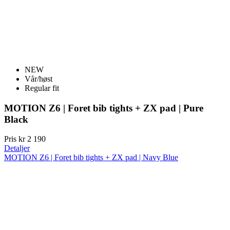
Privacy Policy
NEW
Vår/høst
Regular fit
ipCountry
www.kalaswear.no
1 år
MOTION Z6 | Foret bib tights + ZX pad | Pure
Black
Pris
kr 2 190
PHPSESSID
Sesjon
PHP.net
Detaljer
www.kalaswear.no
MOTION Z6 | Foret bib tights + ZX pad | Navy Blue