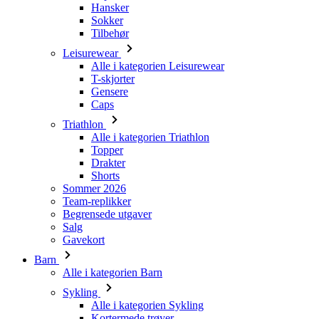
Hansker
Sokker
Tilbehør
Leisurewear
Alle i kategorien Leisurewear
T-skjorter
Gensere
Caps
Triathlon
Alle i kategorien Triathlon
Topper
Drakter
Shorts
Sommer 2026
Team-replikker
Begrensede utgaver
Salg
Gavekort
Barn
Alle i kategorien Barn
Sykling
Alle i kategorien Sykling
Kortermede trøyer