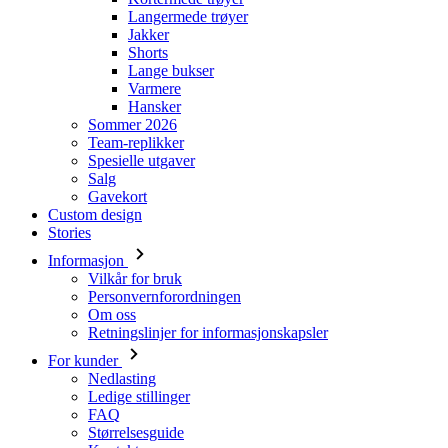
Langermede trøyer
Jakker
Shorts
Lange bukser
Varmere
Hansker
Sommer 2026
Team-replikker
Spesielle utgaver
Salg
Gavekort
Custom design
Stories
Informasjon
Vilkår for bruk
Personvernforordningen
Om oss
Retningslinjer for informasjonskapsler
For kunder
Nedlasting
Ledige stillinger
FAQ
Størrelsesguide