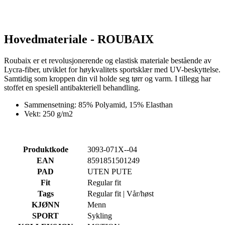
product[10001750]
www.kalaswear.no
1 år
product[10008359]
www.kalaswear.no
1 år
Hovedmateriale - ROUBAIX
product[10008427]
www.kalaswear.no
1 år
product[10002004]
www.kalaswear.no
1 år
Roubaix er et revolusjonerende og elastisk materiale bestående av
Lycra-fiber, utviklet for høykvalitets sportsklær med UV-beskyttelse.
product[10002026]
www.kalaswear.no
1 år
Samtidig som kroppen din vil holde seg tørr og varm. I tillegg har
stoffet en spesiell antibakteriell behandling.
product[10002344]
www.kalaswear.no
1 år
product[10002038]
www.kalaswear.no
1 år
Sammensetning: 85% Polyamid, 15% Elasthan
Vekt: 250 g/m2
product[10002152]
www.kalaswear.no
1 år
product[10007441]
www.kalaswear.no
1 år
product[10008319]
www.kalaswear.no
1 år
Produktkode
3093-071X--04
EAN
8591851501249
product[10009598]
www.kalaswear.no
1 år
PAD
UTEN PUTE
product[10001957]
www.kalaswear.no
1 år
Fit
Regular fit
product[10008305]
www.kalaswear.no
1 år
Tags
Regular fit | Vår/høst
product[10008362]
www.kalaswear.no
1 år
KJØNN
Menn
SPORT
Sykling
product[10008384]
www.kalaswear.no
1 år