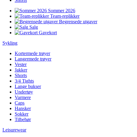
Shorts
Sommer 2026
Team-replikker
Begrensede utgaver
Salg
Gavekort
Sykling
Kortermede trøyer
Langermede trøyer
Vester
Jakker
Shorts
3/4 Tights
Lange bukser
Undertøy
Varmere
Caps
Hansker
Sokker
Tilbehør
Leisurewear