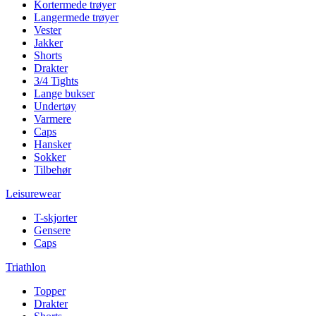
Kortermede trøyer
Langermede trøyer
Vester
Jakker
Shorts
Drakter
3/4 Tights
Lange bukser
Undertøy
Varmere
Caps
Hansker
Sokker
Tilbehør
Leisurewear
T-skjorter
Gensere
Caps
Triathlon
Topper
Drakter