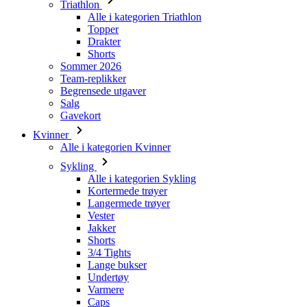
Triathlon
Alle i kategorien Triathlon
Topper
Drakter
Shorts
Sommer 2026
Team-replikker
Begrensede utgaver
Salg
Gavekort
Kvinner
Alle i kategorien Kvinner
Sykling
Alle i kategorien Sykling
Kortermede trøyer
Langermede trøyer
Vester
Jakker
Shorts
3/4 Tights
Lange bukser
Undertøy
Varmere
Caps