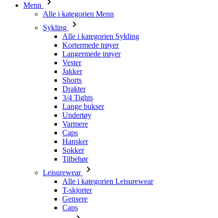
Menn
Alle i kategorien Menn
Sykling
Alle i kategorien Sykling
Kortermede trøyer
Langermede trøyer
Vester
Jakker
Shorts
Drakter
3/4 Tights
Lange bukser
Undertøy
Varmere
Caps
Hansker
Sokker
Tilbehør
Leisurewear
Alle i kategorien Leisurewear
T-skjorter
Gensere
Caps