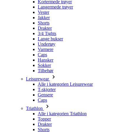
Drakter
3/4 Tights
Lange bukser
Undertøy
Varmere
Caps
Hansker
Sokker
Tilbehør
Leisurewear
Alle i kategorien Leisurewear
T-skjorter
Gensere
Caps
Triathlon
Alle i kategorien Triathlon
Topper
Drakter
Shorts
Sommer 2026
Team-replikker
Begrensede utgaver
Salg
Gavekort