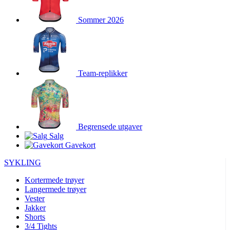
Sommer 2026
Team-replikker
Begrensede utgaver
Salg
Gavekort
SYKLING
Kortermede trøyer
Langermede trøyer
Vester
Jakker
Shorts
3/4 Tights