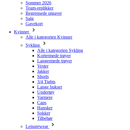
Kvinner
Alle i kategorien Kvinner
Sykling
Alle i kategorien Sykling
Kortermede trøyer
Langermede trøyer
Vester
Jakker
Shorts
3/4 Tights
Lange bukser
Undertøy
Varmere
Caps
Hansker
Sokker
Tilbehør
Leisurewear
Alle i kategorien Leisurewear
T-skjorter
Gensere
Caps