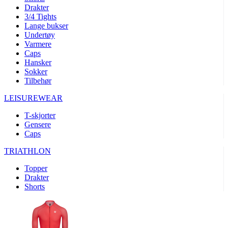
Drakter
3/4 Tights
Lange bukser
Undertøy
Varmere
Caps
Hansker
Sokker
Tilbehør
LEISUREWEAR
T-skjorter
Gensere
Caps
TRIATHLON
Topper
Drakter
Shorts