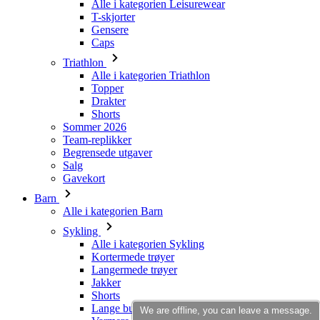
Triathlon
Alle i kategorien Triathlon
Topper
Drakter
Shorts
Sommer 2026
Team-replikker
Begrensede utgaver
Salg
Gavekort
Barn
Alle i kategorien Barn
Sykling
Alle i kategorien Sykling
Kortermede trøyer
Langermede trøyer
Jakker
Shorts
Lange bukser
Varmere
Hansker
Sommer 2026
Team-replikker
Spesielle utgaver
We are offline, you can leave a message.