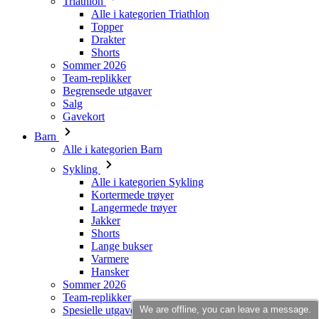
Sommer 2026
Team-replikker
Begrensede utgaver
Salg
Gavekort
Barn
Alle i kategorien Barn
Sykling
Alle i kategorien Sykling
Kortermede trøyer
Langermede trøyer
Jakker
Shorts
Lange bukser
Varmere
Hansker
Sommer 2026
Team-replikker
Spesielle utgaver
Salg
Gavekort
Custom design
Stories
We are offline, you can leave a message.