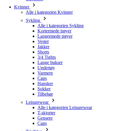
Alle i kategorien Sykling
Kortermede trøyer
Langermede trøyer
Vester
Jakker
Shorts
3/4 Tights
Lange bukser
Undertøy
Varmere
Caps
Hansker
Sokker
Tilbehør
Leisurewear
Alle i kategorien Leisurewear
T-skjorter
Gensere
Caps
Triathlon
Alle i kategorien Triathlon
Topper
Drakter
Shorts