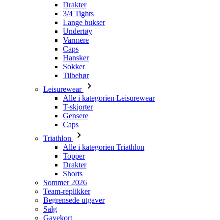
Caps
Hansker
Sokker
Tilbehør
Leisurewear
Alle i kategorien Leisurewear
T-skjorter
Gensere
Caps
Triathlon
Alle i kategorien Triathlon
Topper
Drakter
Shorts
Sommer 2026
Team-replikker
Begrensede utgaver
Salg
Gavekort
Kvinner
Alle i kategorien Kvinner
Sykling