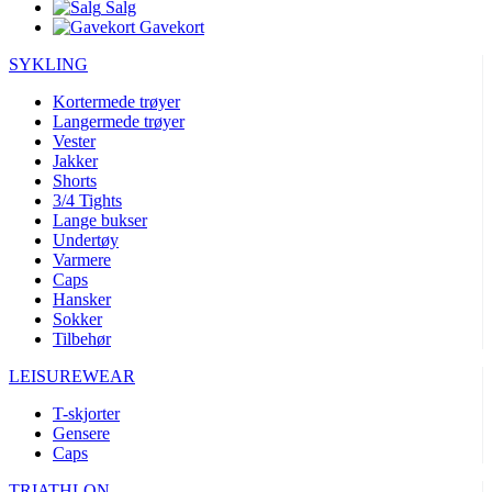
Salg
Gavekort
SYKLING
Kortermede trøyer
Langermede trøyer
Vester
Jakker
Shorts
3/4 Tights
Lange bukser
Undertøy
Varmere
Caps
Hansker
Sokker
Tilbehør
LEISUREWEAR
T-skjorter
Gensere
Caps
TRIATHLON