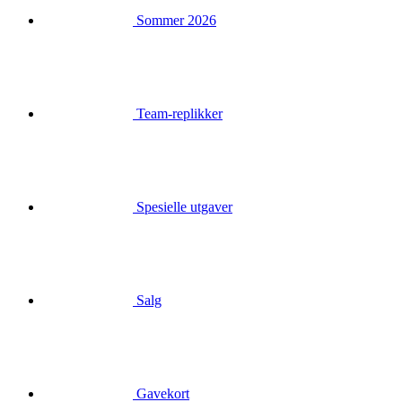
Team-replikker
Spesielle utgaver
Salg
Gavekort
Logg inn
Søk
Handlekurv
Handlekurven din er tom