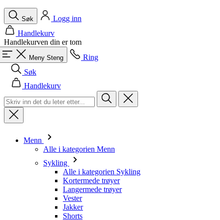
Ring
Meny
Steng
Søk
Handlekurv
Menn
Alle i kategorien Menn
Sykling
Alle i kategorien Sykling
Kortermede trøyer
Langermede trøyer
Vester
Jakker
Shorts
Drakter
3/4 Tights
Lange bukser
Undertøy
Varmere