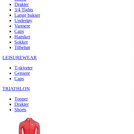
product[10008324]
www.kalaswear.no
1 år
Drakter
3/4 Tights
product[10001932]
www.kalaswear.no
1 år
Lange bukser
product[10007921]
www.kalaswear.no
1 år
Undertøy
Varmere
product[10009761]
www.kalaswear.no
1 år
Caps
Hansker
product[10002046]
www.kalaswear.no
1 år
Sokker
product[10008382]
www.kalaswear.no
1 år
Tilbehør
product[10008388]
www.kalaswear.no
1 år
LEISUREWEAR
product[10009744]
www.kalaswear.no
1 år
T-skjorter
product[10009975]
www.kalaswear.no
1 år
Gensere
Caps
product[10009978]
www.kalaswear.no
1 år
TRIATHLON
product[10001904]
www.kalaswear.no
1 år
product[10002002]
www.kalaswear.no
1 år
Topper
Drakter
product[10010109]
www.kalaswear.no
1 år
Shorts
product[10002308]
www.kalaswear.no
1 år
product[10008415]
www.kalaswear.no
1 år
product[10009739]
www.kalaswear.no
1 år