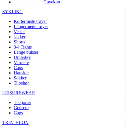
Gavekort
product[10002003]
www.kalaswear.no
1 år
product[10008321]
www.kalaswear.no
1 år
SYKLING
product[10008355]
www.kalaswear.no
1 år
Kortermede trøyer
Langermede trøyer
product[10008358]
www.kalaswear.no
1 år
Vester
product[10008307]
www.kalaswear.no
1 år
Jakker
Shorts
product[10001916]
www.kalaswear.no
1 år
3/4 Tights
Lange bukser
product[10008445]
www.kalaswear.no
1 år
Undertøy
product[10008386]
www.kalaswear.no
1 år
Varmere
Caps
product[10001942]
www.kalaswear.no
1 år
Hansker
product[10008339]
www.kalaswear.no
1 år
Sokker
Tilbehør
product[10001964]
www.kalaswear.no
1 år
LEISUREWEAR
product[10001960]
www.kalaswear.no
1 år
T-skjorter
product[10007455]
www.kalaswear.no
1 år
Gensere
product[10002025]
www.kalaswear.no
1 år
Caps
product[10008337]
www.kalaswear.no
1 år
TRIATHLON
product[10009599]
www.kalaswear.no
1 år