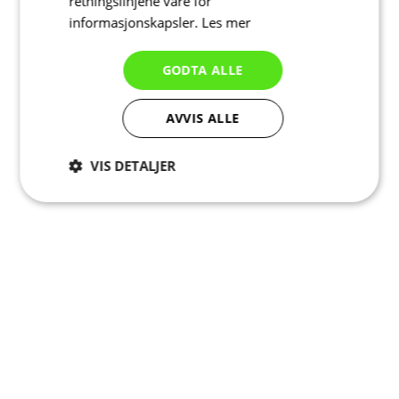
retningslinjene våre for
informasjonskapsler.
Les mer
GODTA ALLE
AVVIS ALLE
VIS DETALJER
Strengt
Ytelse
Målretting
nødvendig
Funksjonalitet
Ugradert