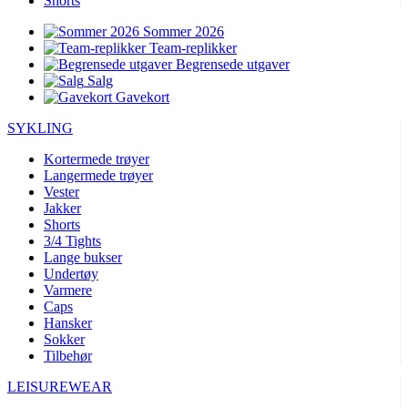
Shorts
Sommer 2026
Team-replikker
Begrensede utgaver
Salg
Gavekort
SYKLING
Kortermede trøyer
Langermede trøyer
Vester
Jakker
Shorts
3/4 Tights
Lange bukser
Undertøy
Varmere
Caps
Hansker
Sokker
Tilbehør
LEISUREWEAR