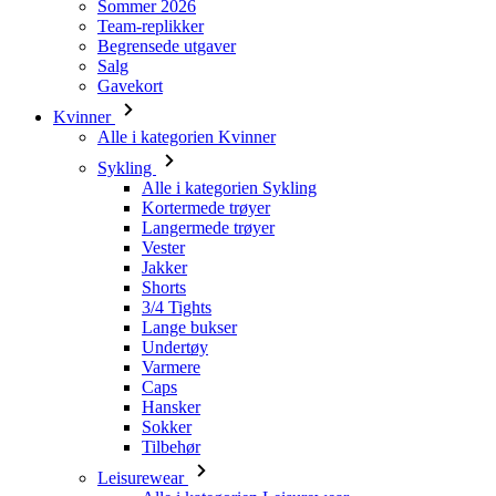
Kvinner
Alle i kategorien Kvinner
Sykling
Alle i kategorien Sykling
Kortermede trøyer
Langermede trøyer
Vester
Jakker
Shorts
3/4 Tights
Lange bukser
Undertøy
Varmere
Caps
Hansker
Sokker
Tilbehør
Leisurewear
Alle i kategorien Leisurewear
T-skjorter
Gensere
Caps
Triathlon