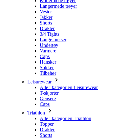
Drakter
3/4 Tights
Lange bukser
Undertøy
Varmere
Caps
Hansker
Sokker
Tilbehør
Leisurewear
Alle i kategorien Leisurewear
T-skjorter
Gensere
Caps
Triathlon
Alle i kategorien Triathlon
Topper
Drakter
Shorts
Sommer 2026
Team-replikker
Begrensede utgaver
Salg
Gavekort