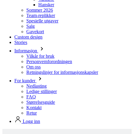
Salg
Gavekort
Custom design
Stories
Informasjon
Vilkår for bruk
Personvernforordningen
Om oss
Retningslinjer for informasjonskapsler
For kunder
Nedlasting
Ledige stillinger
FAQ
Størrelsesguide
Kontakt
Retur
Logg inn
Produkter i Kalas standard design