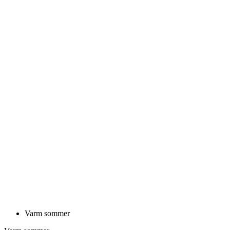
Varm sommer
Varm sommer
KALAS Z3 | HØYE SOKKER VERANO
| WHITE