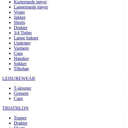
Kortermede trøyer
Langermede trøyer
Vester
Jakker
Shorts
Drakter
3/4 Tights
Lange bukser
Undertøy
Varmere
Caps
Hansker
Sokker
Tilbehør
LEISUREWEAR
T-skjorter
Gensere
Caps
TRIATHLON
Topper
Drakter