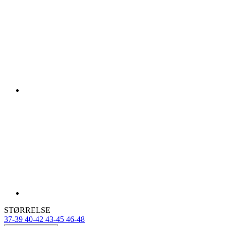
STØRRELSE
37-39
40-42
43-45
46-48
Størrelsesguide
På lager > 5 stk
for utsendelse innen 1 dag
Pris
kr 169