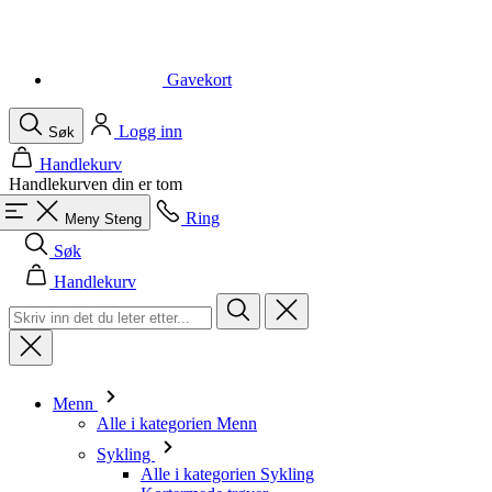
Logg inn
Søk
Handlekurv
Handlekurven din er tom
Ring
Meny
Steng
Søk
Handlekurv
Menn
Alle i kategorien Menn
Sykling
Alle i kategorien Sykling
Kortermede trøyer
Langermede trøyer
Vester
Jakker
Shorts