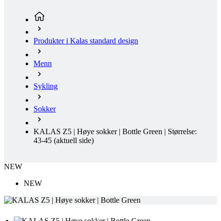
Menn
Sykling
Sokker
KALAS Z5 | Høye sokker | Bottle Green | Størrelse:
43-45
(aktuell side)
NEW
NEW
KALAS Z5 | HØYE SOKKER | BOTTLE GREEN
Disse sykkelsokkene kombinerer elegant design med komfort på